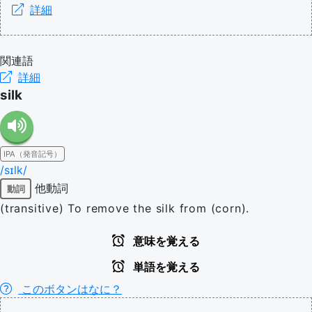
詳細
関連語
詳細
silk
IPA（発音記号）
/sɪlk/
他動詞
動詞
(transitive) To remove the silk from (corn).
意味を覚える
単語を覚える
このボタンはなに？