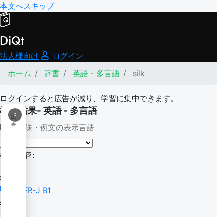
本文へスキップ
DiQt
法人様向け
ログイン
ホーム
辞書
英語 - 多言語
silk
ログインすると広告が減り、学習に集中できます。
検索結果- 英語 - 多言語
×
広
告
意味・例文の表示言語
検索内容:
silk
CEFR-J B1
silk