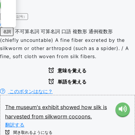
IPA（発音記号）
/sɪlk/
不可算名詞
可算名詞
口語
複数形
通例複数形
名詞
(chiefly uncountable) A fine fiber excreted by the
silkworm or other arthropod (such as a spider). / A
fine, soft cloth woven from silk fibers.
意味を覚える
単語を覚える
このボタンはなに？
The
museum's
exhibit
showed
how
silk
is
harvested
from
silkworm
cocoons.
翻訳する
聞き取れるようになる