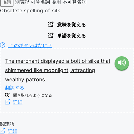
別表記
可算名詞
廃用
不可算名詞
名詞
Obsolete spelling of silk
意味を覚える
単語を覚える
このボタンはなに？
The
merchant
displayed
a
bolt
of
silke
that
shimmered
like
moonlight,
attracting
wealthy
patrons.
翻訳する
聞き取れるようになる
詳細
関連語
詳細