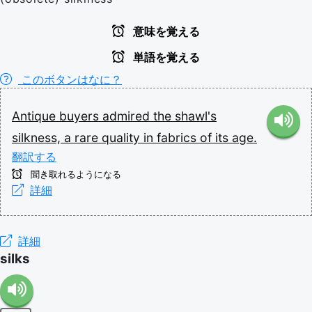
意味を覚える
単語を覚える
このボタンはなに？
Antique
buyers
admired
the
shawl's
silkness,
a
rare
quality
in
fabrics
of
its
age.
翻訳する
聞き取れるようになる
詳細
詳細
silks