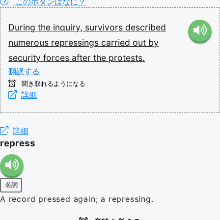
このボタンはなに？
During
the
inquiry,
survivors
described
numerous
repressings
carried
out
by
security
forces
after
the
protests.
翻訳する
聞き取れるようになる
詳細
詳細
repress
名詞
A record pressed again; a repressing.