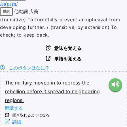
/ɹəˈpɹɛs/
他動詞
広義
動詞
(transitive) To forcefully prevent an upheaval from
developing further. / (transitive, by extension) To
check; to keep back.
意味を覚える
単語を覚える
このボタンはなに？
The
military
moved
in
to
repress
the
rebellion
before
it
spread
to
neighboring
regions.
翻訳する
聞き取れるようになる
詳細