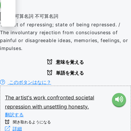
可算名詞
不可算名詞
名詞
The act of repressing; state of being repressed. /
The involuntary rejection from consciousness of
painful or disagreeable ideas, memories, feelings, or
impulses.
意味を覚える
単語を覚える
このボタンはなに？
The
artist's
work
confronted
societal
repression
with
unsettling
honesty.
翻訳する
聞き取れるようになる
詳細