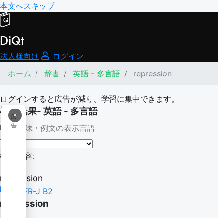
本文へスキップ
DiQt
法人様向け
ログイン
ホーム
辞書
英語 - 多言語
repression
ログインすると広告が減り、学習に集中できます。
検索結果- 英語 - 多言語
×
広
告
意味・例文の表示言語
検索内容:
repression
CEFR-J B2
repression