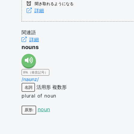
聞き取れるようになる
詳細
関連語
詳細
nouns
IPA（発音記号）
/naʊnz/
活用形
複数形
名詞
plural of noun
noun
原形: