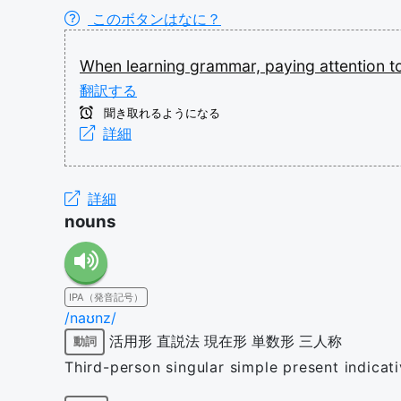
このボタンはなに？
When
learning
grammar,
paying
attention
t
翻訳する
聞き取れるようになる
詳細
詳細
nouns
IPA（発音記号）
/naʊnz/
活用形
直説法
現在形
単数形
三人称
動詞
Third-person singular simple present indicat