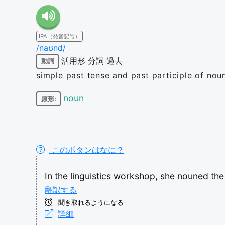
IPA（発音記号）
/naʊnd/
活用形
分詞
過去
動詞
simple past tense and past participle of nou
noun
原形:
このボタンはなに？
In
the
linguistics
workshop,
she
nouned
th
翻訳する
聞き取れるようになる
詳細