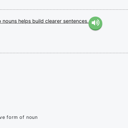
o
nouns
helps
build
clearer
sentences.
ive form of noun