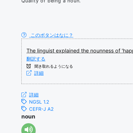
Quality of being a noun.
このボタンはなに？
The
linguist
explained
the
nounness
of
'hap
翻訳する
聞き取れるようになる
詳細
詳細
NGSL 1.2
CEFR-J A2
noun