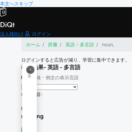
本文へスキップ
DiQt
法人様向け
ログイン
ホーム
辞書
英語 - 多言語
noun,
ログインすると広告が減り、学習に集中できます。
検索結果- 英語 - 多言語
×
広
告
意味・例文の表示言語
検索内容:
noun,
nouning