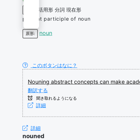
活用形
分詞
現在形
動詞
present participle of noun
noun
原形:
このボタンはなに？
Nouning
abstract
concepts
can
make
acad
翻訳する
聞き取れるようになる
詳細
詳細
nouned