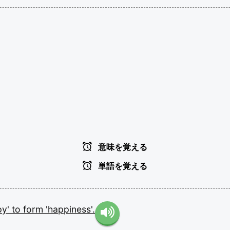
意味を覚える
単語を覚える
py'
to
form
'happiness'.