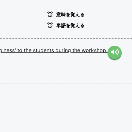
意味を覚える
単語を覚える
piness'
to
the
students
during
the
workshop.