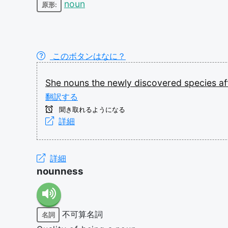
noun
原形:
このボタンはなに？
She
nouns
the
newly
discovered
species
af
翻訳する
聞き取れるようになる
詳細
詳細
nounness
不可算名詞
名詞