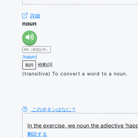
詳細
noun
IPA（発音記号）
/naʊn/
他動詞
動詞
(transitive) To convert a word to a noun.
このボタンはなに？
In
the
exercise,
we
noun
the
adjective
'hap
翻訳する