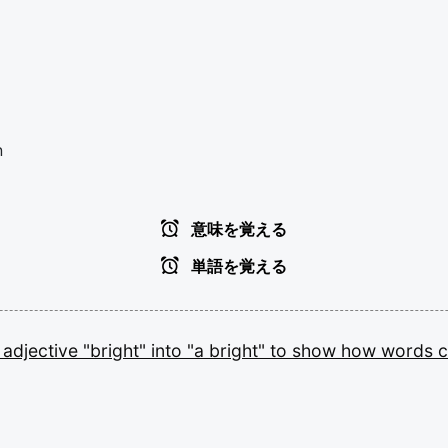
n
意味を覚える
単語を覚える
e
adjective
"bright"
into
"a
bright"
to
show
how
words