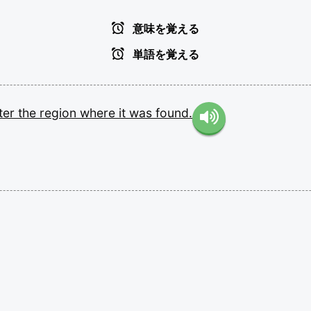
意味を覚える
単語を覚える
ter
the
region
where
it
was
found.