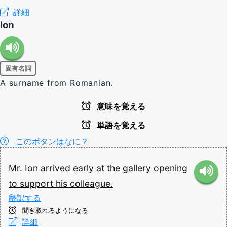
詳細
Ion
固有名詞
A surname from Romanian.
意味を覚える
単語を覚える
このボタンはなに？
Mr.
Ion
arrived
early
at
the
gallery
opening
to
support
his
colleague.
翻訳する
聞き取れるようになる
詳細