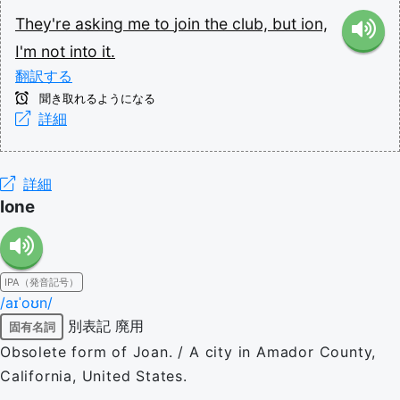
They're
asking
me
to
join
the
club,
but
ion,
I'm
not
into
it.
翻訳する
聞き取れるようになる
詳細
詳細
Ione
IPA（発音記号）
/aɪˈoʊn/
別表記
廃用
固有名詞
Obsolete form of Joan. / A city in Amador County,
California, United States.