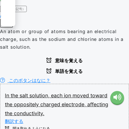
IPA（発音記号）
/ˈaɪən/
名詞
An atom or group of atoms bearing an electrical
charge, such as the sodium and chlorine atoms in a
salt solution.
意味を覚える
単語を覚える
このボタンはなに？
In
the
salt
solution,
each
ion
moved
toward
the
oppositely
charged
electrode,
affecting
the
conductivity.
翻訳する
聞き取れるようになる