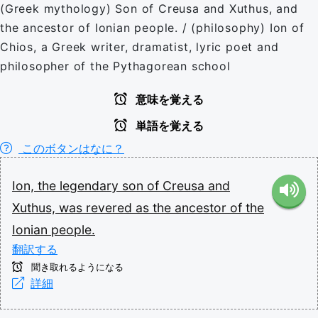
(Greek mythology) Son of Creusa and Xuthus, and
the ancestor of Ionian people. / (philosophy) Ion of
Chios, a Greek writer, dramatist, lyric poet and
philosopher of the Pythagorean school
意味を覚える
単語を覚える
このボタンはなに？
Ion,
the
legendary
son
of
Creusa
and
Xuthus,
was
revered
as
the
ancestor
of
the
Ionian
people.
翻訳する
聞き取れるようになる
詳細