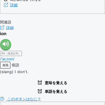
詳細
関連語
詳細
ion
IPA（発音記号）
/ˈaɪˌoʊn/
俗語
表現
(slang) I don't.
意味を覚える
単語を覚える
このボタンはなに？