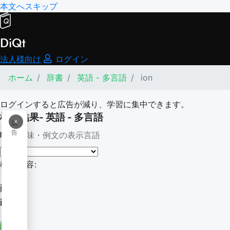
本文へスキップ
DiQt
法人様向け
ログイン
ホーム
辞書
英語 - 多言語
ion
ログインすると広告が減り、学習に集中できます。
検索結果- 英語 - 多言語
×
広
告
意味・例文の表示言語
検索内容:
ion
ion