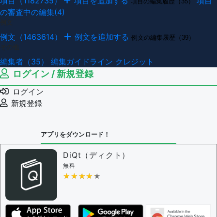
項目（1182735）
項目を追加する
項目
項目の編集履歴（35）
の審査中の編集(4)
例文
例文（1463614）
例文を追加する
例文の編集履歴（39）
その他
編集者（35）
編集ガイドライン
クレジット
ログイン / 新規登録
ログイン
新規登録
アプリをダウンロード！
DiQt（ディクト）
無料
★★★★★
★★★★★