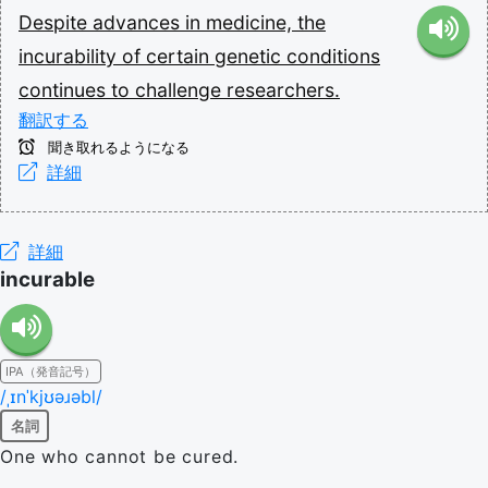
Despite
advances
in
medicine,
the
incurability
of
certain
genetic
conditions
continues
to
challenge
researchers.
翻訳する
聞き取れるようになる
詳細
詳細
incurable
IPA（発音記号）
/ˌɪnˈkjʊəɹəbl/
名詞
One who cannot be cured.