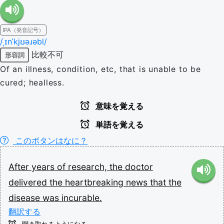
IPA（発音記号）
/ˌɪnˈkjʊəɹəbl/
比較不可
形容詞
Of an illness, condition, etc, that is unable to be
cured; healless.
意味を覚える
単語を覚える
このボタンはなに？
After
years
of
research,
the
doctor
delivered
the
heartbreaking
news
that
the
disease
was
incurable.
翻訳する