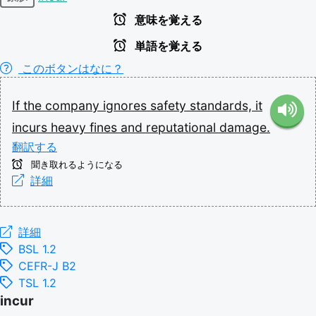
意味を覚える
単語を覚える
このボタンはなに？
If
the
company
ignores
safety
standards,
it
incurs
heavy
fines
and
reputational
damage.
翻訳する
聞き取れるようになる
詳細
詳細
BSL 1.2
CEFR-J B2
TSL 1.2
incur