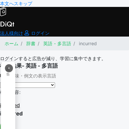
本文へスキップ
DiQt
法人様向け
ログイン
ホーム
辞書
英語 - 多言語
incurred
ログインすると広告が減り、学習に集中できます。
検索結果- 英語 - 多言語
×
広
告
意味・例文の表示言語
検索内容:
incurred
incurred