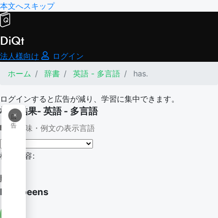
本文へスキップ
DiQt
法人様向け
ログイン
ホーム
辞書
英語 - 多言語
has.
ログインすると広告が減り、学習に集中できます。
検索結果- 英語 - 多言語
×
広
告
意味・例文の表示言語
検索内容:
has.
has-beens