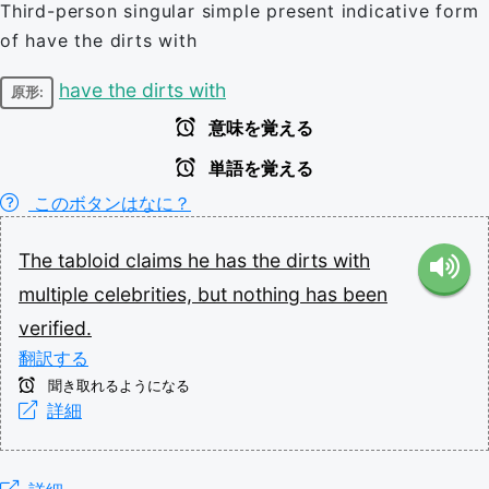
Third-person singular simple present indicative form
of have the dirts with
have the dirts with
原形:
意味を覚える
単語を覚える
このボタンはなに？
The
tabloid
claims
he
has
the
dirts
with
multiple
celebrities,
but
nothing
has
been
verified.
翻訳する
聞き取れるようになる
詳細