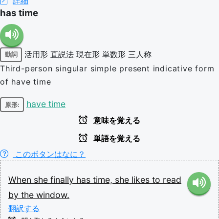
詳細
has time
活用形
直説法
現在形
単数形
三人称
動詞
Third-person singular simple present indicative form
of have time
have time
原形:
意味を覚える
単語を覚える
このボタンはなに？
When
she
finally
has
time,
she
likes
to
read
by
the
window.
翻訳する