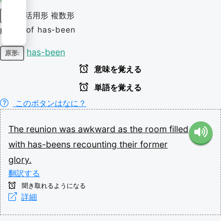
活用形
複数形
名詞
plural of has-been
has-been
原形:
意味を覚える
単語を覚える
このボタンはなに？
The
reunion
was
awkward
as
the
room
filled
with
has-beens
recounting
their
former
glory.
翻訳する
聞き取れるようになる
詳細