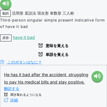
活用形
直説法
現在形
単数形
三人称
動詞
Third-person singular simple present indicative form
of have it bad
have it bad
原形:
意味を覚える
単語を覚える
このボタンはなに？
He
has
it
bad
after
the
accident,
struggling
to
pay
his
medical
bills
and
stay
positive.
翻訳する
聞き取れるようになる
詳細