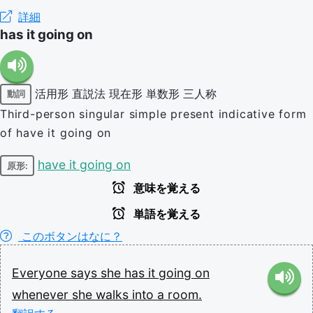
詳細
has it going on
活用形
直説法
現在形
単数形
三人称
動詞
Third-person singular simple present indicative form
of have it going on
have it going on
原形:
意味を覚える
単語を覚える
このボタンはなに？
Everyone
says
she
has
it
going
on
whenever
she
walks
into
a
room.