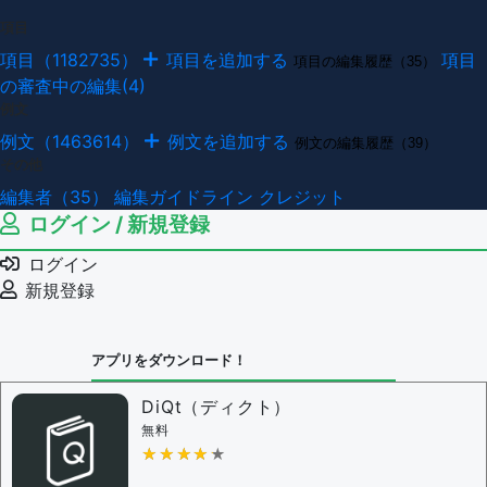
項目
項目（1182735）
項目を追加する
項目
項目の編集履歴（35）
の審査中の編集(4)
例文
例文（1463614）
例文を追加する
例文の編集履歴（39）
その他
編集者（35）
編集ガイドライン
クレジット
ログイン / 新規登録
ログイン
新規登録
アプリをダウンロード！
DiQt（ディクト）
無料
★★★★★
★★★★★