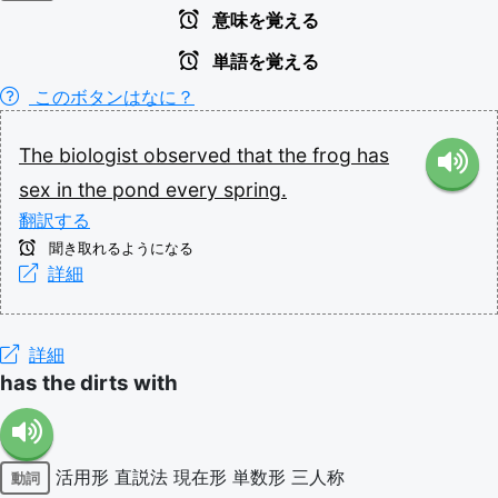
意味を覚える
単語を覚える
このボタンはなに？
The
biologist
observed
that
the
frog
has
sex
in
the
pond
every
spring.
翻訳する
聞き取れるようになる
詳細
詳細
has the dirts with
活用形
直説法
現在形
単数形
三人称
動詞