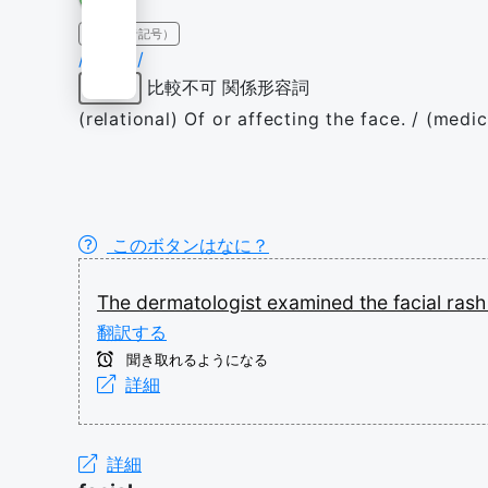
IPA（発音記号）
/ˈfeɪ.ʃəl/
比較不可
関係形容詞
形容詞
(relational) Of or affecting the face. / (med
このボタンはなに？
The
dermatologist
examined
the
facial
ras
翻訳する
聞き取れるようになる
詳細
詳細