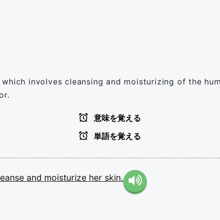
hich involves cleansing and moisturizing of the human 
or.
意味を覚える
単語を覚える
leanse
and
moisturize
her
skin.