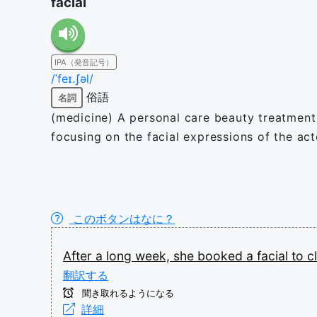
facial
IPA（発音記号）
/ˈfeɪ.ʃəl/
俗語
名詞
(medicine) A personal care beauty treatment w
focusing on the facial expressions of the act
このボタンはなに？
After
a
long
week,
she
booked
a
facial
to
c
翻訳する
聞き取れるようになる
詳細