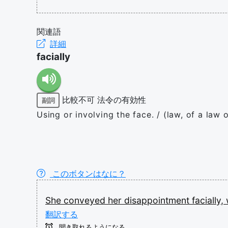
関連語
詳細
facially
比較不可
法令の有効性
副詞
Using or involving the face. / (law, of a law o
このボタンはなに？
She
conveyed
her
disappointment
facially,
翻訳する
聞き取れるようになる