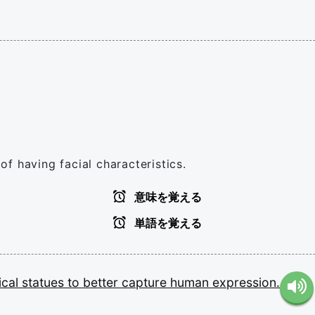
 of having facial characteristics.
意味を覚える
単語を覚える
ical
statues
to
better
capture
human
expression.