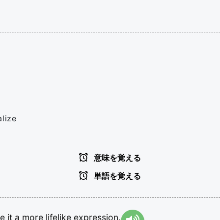
alize
意味を覚える
単語を覚える
ve
it
a
more
lifelike
expression.