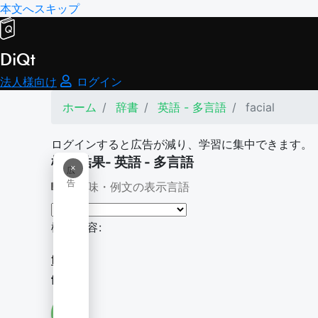
本文へスキップ
DiQt
法人様向け
ログイン
ホーム
辞書
英語 - 多言語
facial
ログインすると広告が減り、学習に集中できます。
検索結果- 英語 - 多言語
×
広
告
意味・例文の表示言語
検索内容:
facial
facial