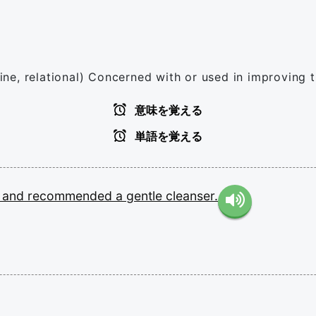
icine, relational) Concerned with or used in improving
意味を覚える
単語を覚える
h
and
recommended
a
gentle
cleanser.