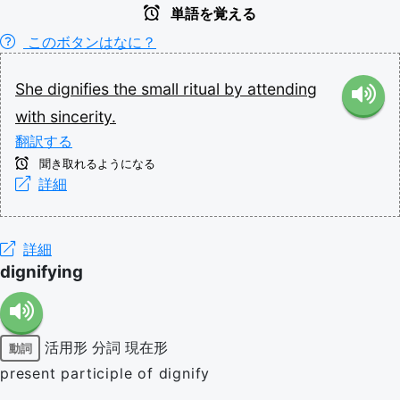
単語を覚える
このボタンはなに？
She
dignifies
the
small
ritual
by
attending
with
sincerity.
翻訳する
聞き取れるようになる
詳細
詳細
dignifying
活用形
分詞
現在形
動詞
present participle of dignify