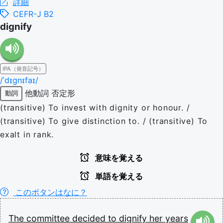
詳細
CEFR-J B2
dignify
IPA（発音記号）
/ˈdɪɡnɪfaɪ/
他動詞
否定形
動詞
(transitive) To invest with dignity or honour. /
(transitive) To give distinction to. / (transitive) To
exalt in rank.
意味を覚える
単語を覚える
このボタンはなに？
The
committee
decided
to
dignify
her
years