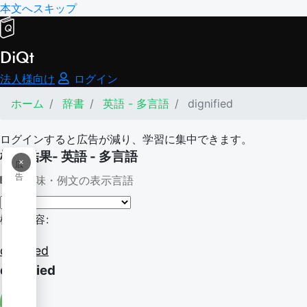
本文へスキップ
DiQt
法人様向け
ログイン
ホーム
辞書
英語 - 多言語
dignified
ログインすると広告が減り、学習に集中できます。
検索結果- 英語 - 多言語
×
広
告
意味・例文の表示言語
検索内容:
dignified
dignified