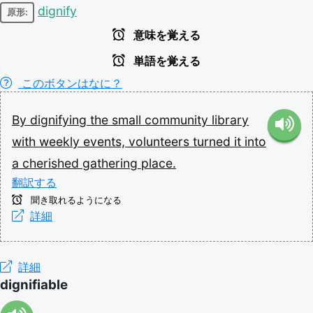
dignify
原形:
意味を覚える
単語を覚える
このボタンはなに？
By
dignifying
the
small
community
library
with
weekly
events,
volunteers
turned
it
into
a
cherished
gathering
place.
翻訳する
聞き取れるようになる
詳細
詳細
dignifiable