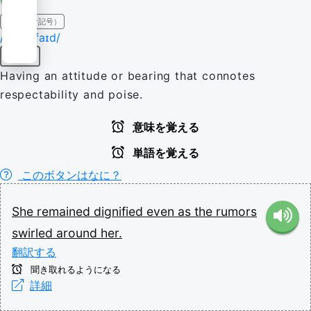
IPA（発音記号）
/ˈdɪɡnɪfaɪd/
形容詞
Having an attitude or bearing that connotes
respectability and poise.
意味を覚える
単語を覚える
このボタンはなに？
She
remained
dignified
even
as
the
rumors
swirled
around
her.
翻訳する
聞き取れるようになる
詳細