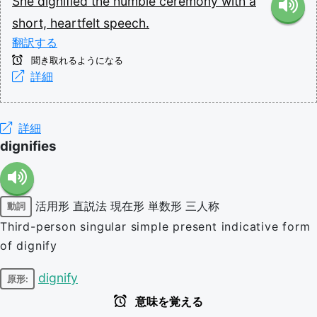
She
dignified
the
humble
ceremony
with
a
short,
heartfelt
speech.
翻訳する
聞き取れるようになる
詳細
詳細
dignifies
活用形
直説法
現在形
単数形
三人称
動詞
Third-person singular simple present indicative form
of dignify
dignify
原形:
意味を覚える