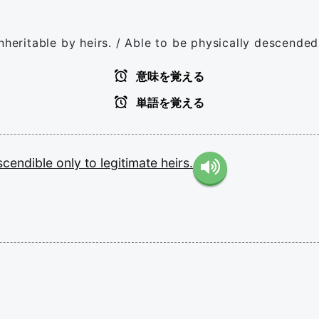
nheritable by heirs. / Able to be physically descended
意味を覚える
単語を覚える
scendible
only
to
legitimate
heirs.