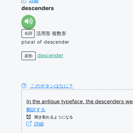
詳細
descenders
活用形
複数形
名詞
plural of descender
descender
原形:
このボタンはなに？
In
the
antique
typeface,
the
descenders
we
翻訳する
聞き取れるようになる
詳細