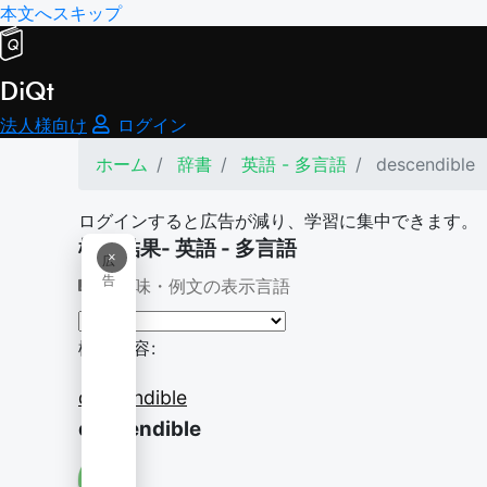
本文へスキップ
DiQt
法人様向け
ログイン
ホーム
辞書
英語 - 多言語
descendible
ログインすると広告が減り、学習に集中できます。
検索結果- 英語 - 多言語
×
広
告
意味・例文の表示言語
検索内容:
descendible
descendible