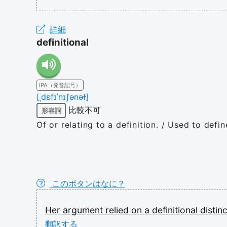
詳細
definitional
IPA（発音記号）
[ˌdɛfɪˈnɪʃənəɫ]
比較不可
形容詞
Of or relating to a definition. / Used to defi
このボタンはなに？
Her
argument
relied
on
a
definitional
distin
翻訳する