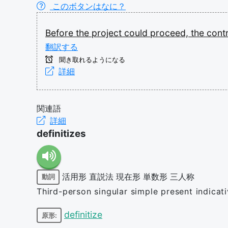
このボタンはなに？
Before
the
project
could
proceed,
the
cont
翻訳する
聞き取れるようになる
詳細
関連語
詳細
definitizes
活用形
直説法
現在形
単数形
三人称
動詞
Third-person singular simple present indicati
definitize
原形: