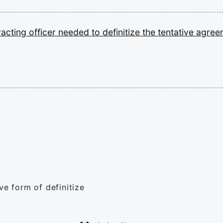
racting
officer
needed
to
definitize
the
tentative
agree
ve form of definitize