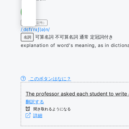
IPA（発音記号）
/ˌdɛfɪˈnɪʃ(ə)n/
可算名詞
不可算名詞
通常
定冠詞付き
名詞
explanation of word's meaning, as in diction
このボタンはなに？
The
professor
asked
each
student
to
write
翻訳する
聞き取れるようになる
詳細