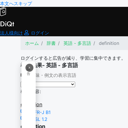
本文へスキップ
DiQt
法人様向け
ログイン
ホーム
辞書
英語 - 多言語
definition
ログインすると広告が減り、学習に集中できます。
検索結果- 英語 - 多言語
×
広
告
意味・例文の表示言語
検索内容:
definition
CEFR-J B1
NGSL 1.2
definition