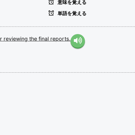
意味を覚える
単語を覚える
er
reviewing
the
final
reports.