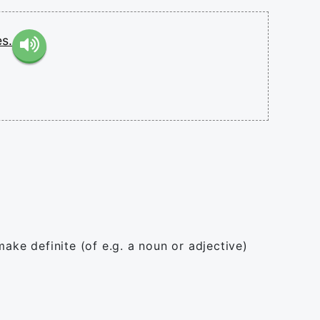
s.
 make definite (of e.g. a noun or adjective)