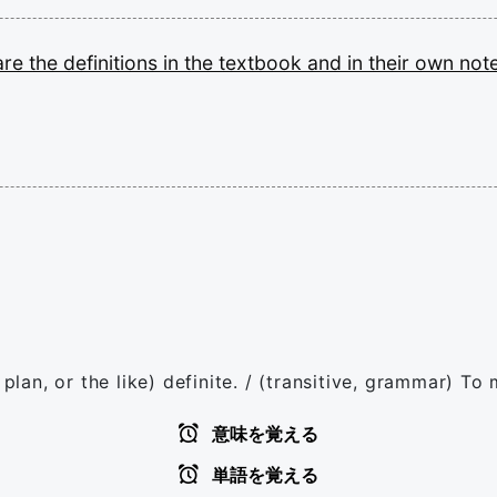
are
the
definitions
in
the
textbook
and
in
their
own
note
 plan, or the like) definite. / (transitive, grammar) To
意味を覚える
単語を覚える