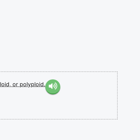
loid,
or
polyploid.