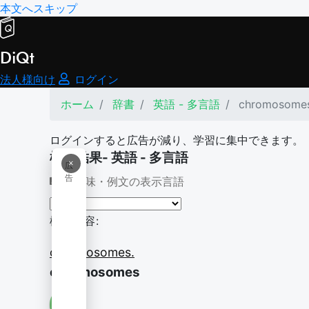
本文へスキップ
DiQt
法人様向け
ログイン
ホーム
辞書
英語 - 多言語
chromosomes
ログインすると広告が減り、学習に集中できます。
検索結果- 英語 - 多言語
×
広
告
意味・例文の表示言語
検索内容:
chromosomes.
chromosomes