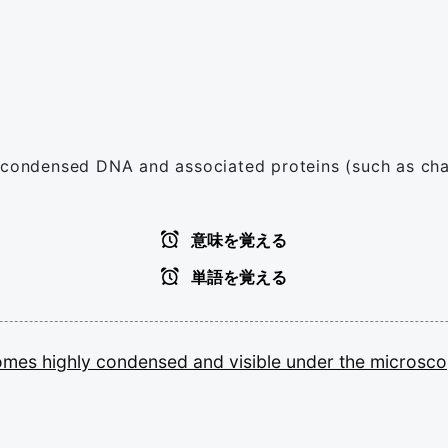
f condensed DNA and associated proteins (such as cha
意味を覚える
単語を覚える
omes
highly
condensed
and
visible
under
the
microsco