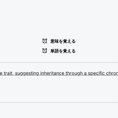
意味を覚える
単語を覚える
he
trait,
suggesting
inheritance
through
a
specific
chro