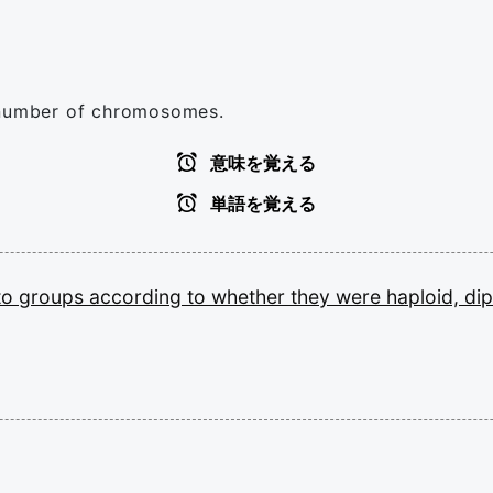
r number of chromosomes.
意味を覚える
単語を覚える
to
groups
according
to
whether
they
were
haploid,
dip