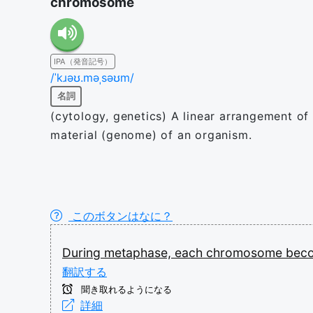
chromosome
IPA（発音記号）
/ˈkɹəʊ.məˌsəʊm/
名詞
(cytology, genetics) A linear arrangement o
material (genome) of an organism.
このボタンはなに？
During
metaphase,
each
chromosome
bec
翻訳する
聞き取れるようになる
詳細