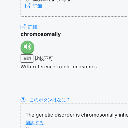
詳細
詳細
chromosomally
比較不可
副詞
With reference to chromosomes.
このボタンはなに？
The
genetic
disorder
is
chromosomally
inh
翻訳する