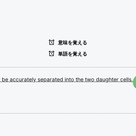
意味を覚える
単語を覚える
t
be
accurately
separated
into
the
two
daughter
cells.