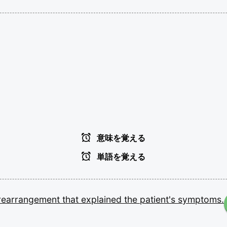
意味を覚える
単語を覚える
rearrangement
that
explained
the
patient's
symptoms.