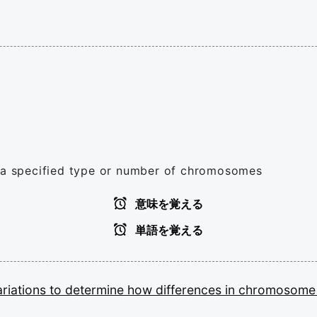
g a specified type or number of chromosomes
意味を覚える
単語を覚える
ariations
to
determine
how
differences
in
chromosom