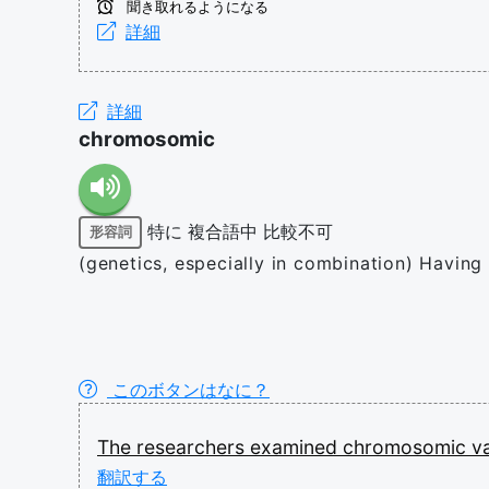
聞き取れるようになる
詳細
詳細
chromosomic
特に
複合語中
比較不可
形容詞
(genetics, especially in combination) Havin
このボタンはなに？
The
researchers
examined
chromosomic
v
翻訳する