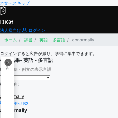
本文へスキップ
DiQt
法人様向け
ログイン
ホーム
辞書
英語 - 多言語
abnormally
ログインすると広告が減り、学習に集中できます。
検索結果- 英語 - 多言語
×
広
告
意味・例文の表示言語
検索内容:
abnormally
CEFR-J B2
abnormally