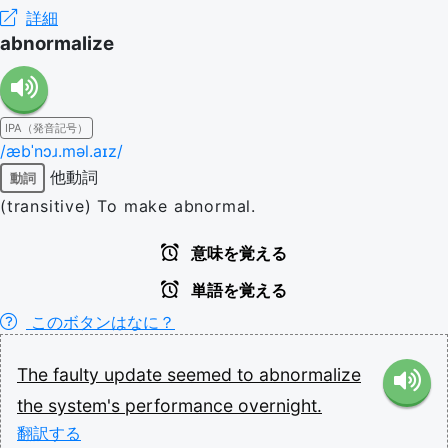
詳細
abnormalize
IPA（発音記号）
/æbˈnɔɹ.məl.aɪz/
他動詞
動詞
(transitive) To make abnormal.
意味を覚える
単語を覚える
このボタンはなに？
The
faulty
update
seemed
to
abnormalize
the
system's
performance
overnight.
翻訳する