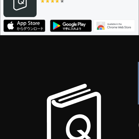
★★★★★
★★★★★