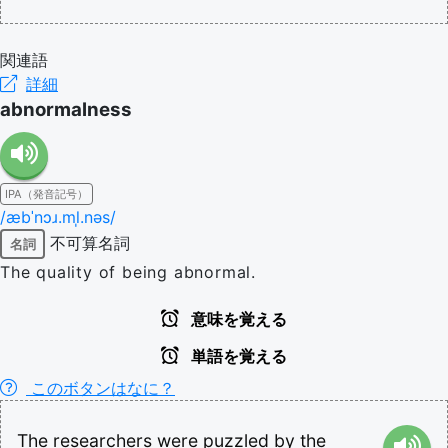
関連語
詳細
abnormalness
IPA（発音記号）
/æbˈnɔɹ.ml̩.nəs/
不可算名詞
名詞
The quality of being abnormal.
意味を覚える
単語を覚える
このボタンはなに？
The
researchers
were
puzzled
by
the