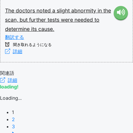
The
doctors
noted
a
slight
abnormity
in
the
scan,
but
further
tests
were
needed
to
determine
its
cause.
翻訳する
聞き取れるようになる
詳細
関連語
詳細
loading!
Loading...
1
2
3