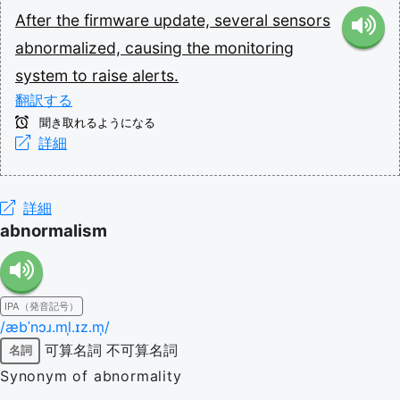
After
the
firmware
update,
several
sensors
abnormalized,
causing
the
monitoring
system
to
raise
alerts.
翻訳する
聞き取れるようになる
詳細
詳細
abnormalism
IPA（発音記号）
/æbˈnɔɹ.ml̩.ɪz.m̩/
可算名詞
不可算名詞
名詞
Synonym of abnormality