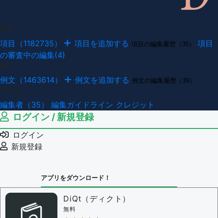
項目
項目（1182735）
項目を追加する
項目
項目の編集履歴（35）
の審査中の編集(4)
例文
例文（1463614）
例文を追加する
例文の編集履歴（39）
その他
編集者（35）
編集ガイドライン
クレジット
ログイン / 新規登録
ログイン
新規登録
アプリをダウンロード！
DiQt（ディクト）
無料