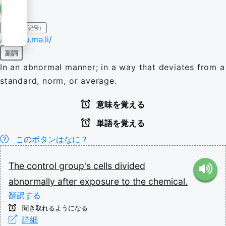
IPA（発音記号）
/æbˈnɔɹ.mə.li/
副詞
In an abnormal manner; in a way that deviates from a
standard, norm, or average.
意味を覚える
単語を覚える
このボタンはなに？
The
control
group's
cells
divided
abnormally
after
exposure
to
the
chemical.
翻訳する
聞き取れるようになる
詳細