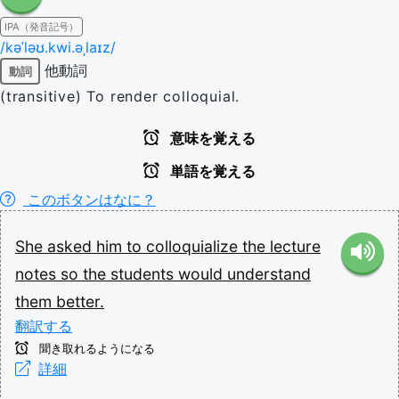
IPA（発音記号）
/kəˈləʊ.kwi.əˌlaɪz/
他動詞
動詞
(transitive) To render colloquial.
意味を覚える
単語を覚える
このボタンはなに？
She
asked
him
to
colloquialize
the
lecture
notes
so
the
students
would
understand
them
better.
翻訳する
聞き取れるようになる
詳細