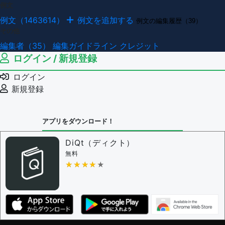
例文
例文（1463614）
例文を追加する
例文の編集履歴（39）
その他
編集者（35）
編集ガイドライン
クレジット
ログイン / 新規登録
ログイン
新規登録
アプリをダウンロード！
DiQt（ディクト）
無料
★★★★★
★★★★★