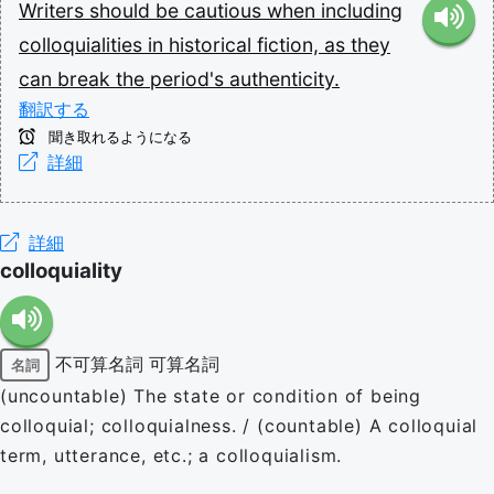
Writers
should
be
cautious
when
including
colloquialities
in
historical
fiction,
as
they
can
break
the
period's
authenticity.
翻訳する
聞き取れるようになる
詳細
詳細
colloquiality
不可算名詞
可算名詞
名詞
(uncountable) The state or condition of being
colloquial; colloquialness. / (countable) A colloquial
term, utterance, etc.; a colloquialism.