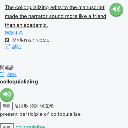
The
colloquializing
edits
to
the
manuscript
made
the
narrator
sound
more
like
a
friend
than
an
academic.
翻訳する
聞き取れるようになる
詳細
関連語
詳細
colloquializing
活用形
分詞
現在形
動詞
present participle of colloquialize
colloquialize
原形: