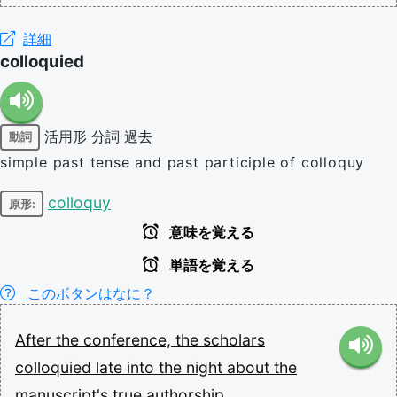
詳細
colloquied
活用形
分詞
過去
動詞
simple past tense and past participle of colloquy
colloquy
原形:
意味を覚える
単語を覚える
このボタンはなに？
After
the
conference,
the
scholars
colloquied
late
into
the
night
about
the
manuscript's
true
authorship.