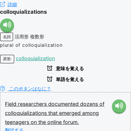
詳細
colloquializations
活用形
複数形
名詞
plural of colloquialization
colloquialization
原形:
意味を覚える
単語を覚える
このボタンはなに？
Field
researchers
documented
dozens
of
colloquializations
that
emerged
among
teenagers
on
the
online
forum.
翻訳する