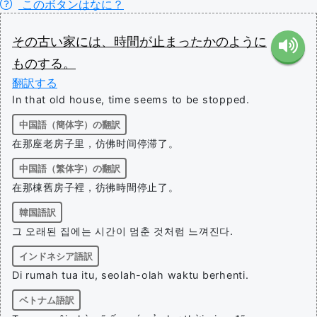
このボタンはなに？
その
古い
家
に
は
、
時間
が
止まっ
た
か
の
よう
に
ものする
。
翻訳する
In that old house, time seems to be stopped.
中国語（簡体字）の翻訳
在那座老房子里，仿佛时间停滞了。
中国語（繁体字）の翻訳
在那棟舊房子裡，彷彿時間停止了。
韓国語訳
그 오래된 집에는 시간이 멈춘 것처럼 느껴진다.
インドネシア語訳
Di rumah tua itu, seolah-olah waktu berhenti.
ベトナム語訳