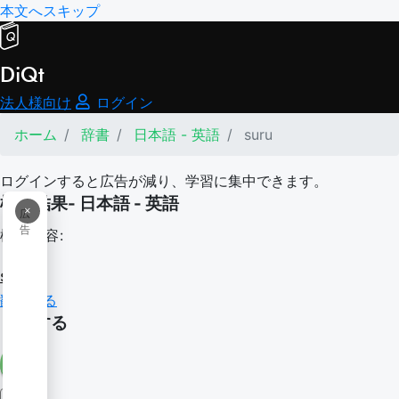
本文へスキップ
DiQt
法人様向け
ログイン
ホーム
辞書
日本語 - 英語
suru
ログインすると広告が減り、学習に集中できます。
検索結果- 日本語 - 英語
×
広
告
検索内容:
suru
翻訳する
ものする
漢字