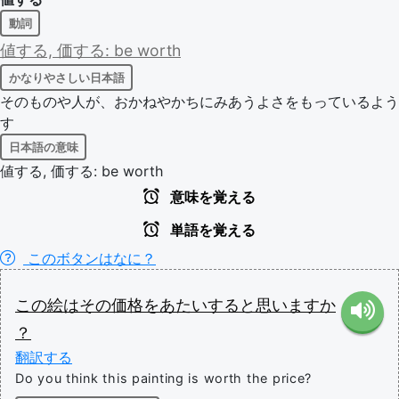
動詞
値する,
価する:
be
worth
かなりやさしい日本語
そのものや人が、おかねやかちにみあうよさをもっているよう
す
日本語の意味
値する, 価する: be worth
意味を覚える
単語を覚える
このボタンはなに？
この
絵
は
その
価格
を
あたい
する
と
思います
か
？
翻訳する
Do you think this painting is worth the price?