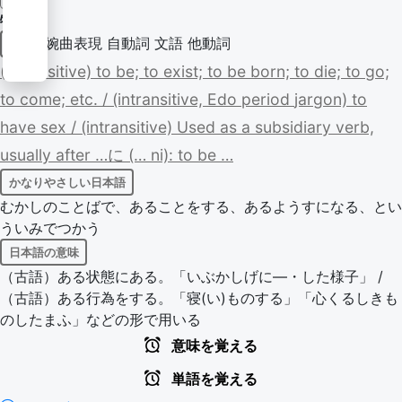
物する
婉曲表現
自動詞
文語
他動詞
動詞
(intransitive)
to
be;
to
exist;
to
be
born;
to
die;
to
go;
to
come;
etc.
/
(intransitive,
Edo
period
jargon)
to
have
sex
/
(intransitive)
Used
as
a
subsidiary
verb,
usually
after
…に
(…
ni):
to
be
…
かなりやさしい日本語
むかしのことばで、あることをする、あるようすになる、とい
ういみでつかう
日本語の意味
（古語）ある状態にある。「いぶかしげに―・した様子」 /
（古語）ある行為をする。「寝(い)ものする」「心くるしきも
のしたまふ」などの形で用いる
意味を覚える
単語を覚える