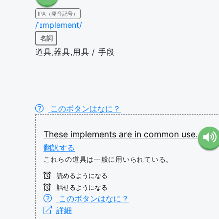
IPA（発音記号）
/ˈɪmpləmənt/
名詞
道具,器具,用具 / 手段
このボタンはなに？
These
implements
are
in
common
use.
翻訳する
これらの道具は一般に用いられている。
読めるようになる
話せるようになる
このボタンはなに？
詳細