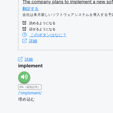
The
company
plans
to
implement
a
new
so
翻訳する
会社は来月新しいソフトウェアシステムを導入する予
読めるようになる
話せるようになる
このボタンはなに？
詳細
詳細
implement
IPA（発音記号）
/ˈɪmplɪmənt/
埋め込む