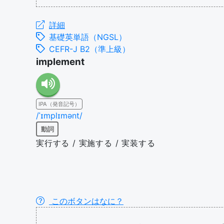
詳細
基礎英単語（NGSL）
CEFR-J B2（準上級）
implement
IPA（発音記号）
/ˈɪmplɪmənt/
動詞
実行する / 実施する / 実装する
このボタンはなに？