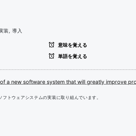
実装, 導入
意味を覚える
単語を覚える
of
a
new
software
system
that
will
greatly
improve
pro
ソフトウェアシステムの実装に取り組んでいます。