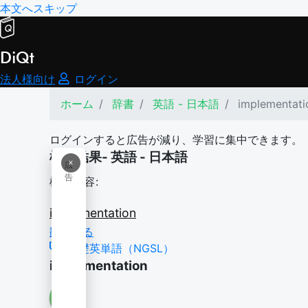
本文へスキップ
DiQt
法人様向け
ログイン
ホーム
辞書
英語 - 日本語
implementati
ログインすると広告が減り、学習に集中できます。
検索結果- 英語 - 日本語
×
広
告
検索内容:
implementation
翻訳する
基礎英単語（NGSL）
implementation