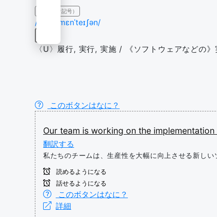
IPA（発音記号）
/ˌɪmplɪmɛnˈteɪʃən/
名詞
〈U〉履行, 実行, 実施 / 《ソフトウェアなどの》
このボタンはなに？
Our
team
is
working
on
the
implementation
翻訳する
私たちのチームは、生産性を大幅に向上させる新しい
読めるようになる
話せるようになる
このボタンはなに？
詳細