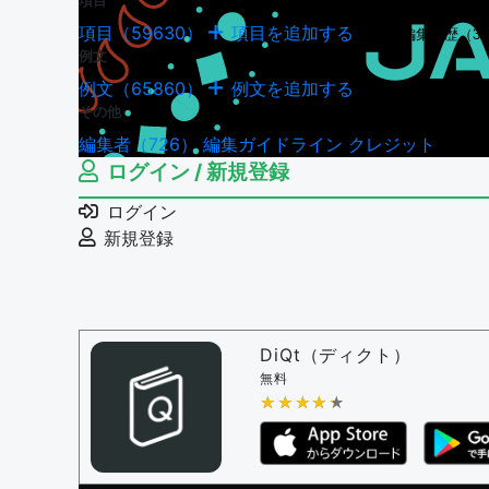
項目
項目（59630）
項目を追加する
項目の編集履歴（34
例文
例文（65860）
例文を追加する
例文の編集履歴（18
その他
編集者（726）
編集ガイドライン
クレジット
ログイン / 新規登録
ログイン
新規登録
DiQt（ディクト）
無料
★★★★★
★★★★★