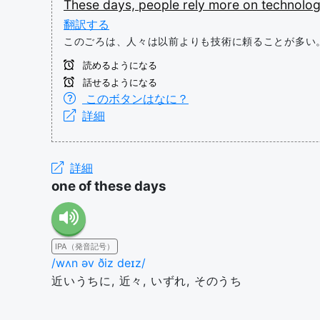
These
days,
people
rely
more
on
technolo
翻訳する
このごろは、人々は以前よりも技術に頼ることが多い
読めるようになる
話せるようになる
このボタンはなに？
詳細
詳細
one of these days
IPA（発音記号）
/wʌn əv ðiz deɪz/
近いうちに, 近々, いずれ, そのうち