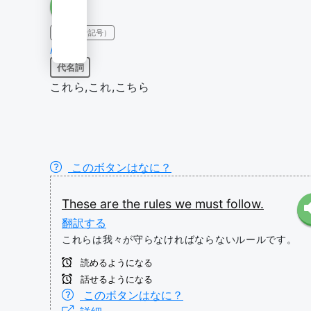
IPA（発音記号）
/ðiz/
代名詞
これら,これ,こちら
このボタンはなに？
These
are
the
rules
we
must
follow.
翻訳する
これらは我々が守らなければならないルールです。
読めるようになる
話せるようになる
このボタンはなに？