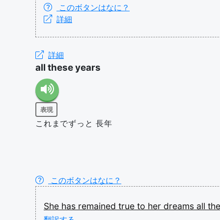
このボタンはなに？
詳細
詳細
all these years
表現
これまでずっと 長年
このボタンはなに？
She
has
remained
true
to
her
dreams
all
th
翻訳する