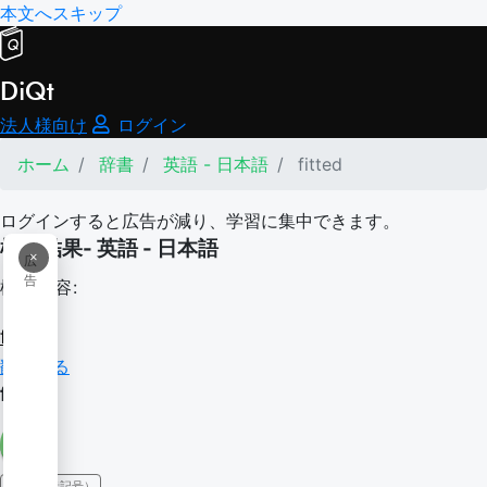
本文へスキップ
DiQt
法人様向け
ログイン
ホーム
辞書
英語 - 日本語
fitted
ログインすると広告が減り、学習に集中できます。
検索結果- 英語 - 日本語
×
広
告
検索内容:
fitted
翻訳する
fitted
IPA（発音記号）