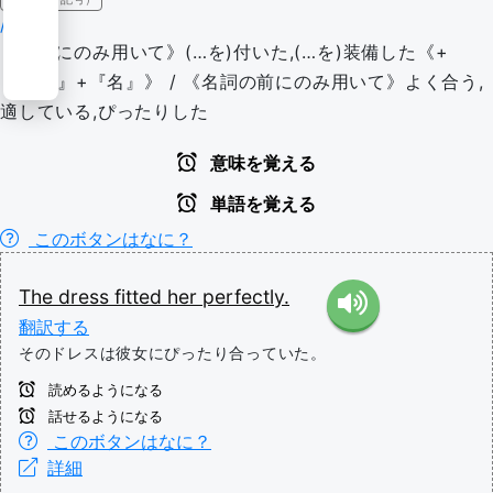
/ˈfɪtɪd/
《補語にのみ用いて》(…を)付いた,(…を)装備した《+
『with』+『名』》 / 《名詞の前にのみ用いて》よく合う,
適している,ぴったりした
意味を覚える
単語を覚える
このボタンはなに？
The
dress
fitted
her
perfectly.
翻訳する
そのドレスは彼女にぴったり合っていた。
読めるようになる
話せるようになる
このボタンはなに？
詳細