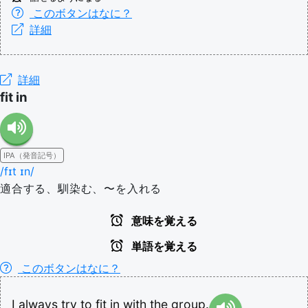
このボタンはなに？
詳細
詳細
fit in
IPA（発音記号）
/fɪt ɪn/
適合する、馴染む、〜を入れる
意味を覚える
単語を覚える
このボタンはなに？
I
always
try
to
fit
in
with
the
group.