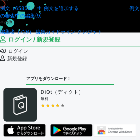
例文（65858）
例文を追加する
例文
例文の編集履歴（18041）
の審査中の編集(9)
その他
編集者（726）
編集ガイドライン
クレジット
ログイン / 新規登録
ログイン
新規登録
アプリをダウンロード！
DiQt（ディクト）
無料
★★★★★
★★★★★