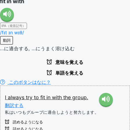
fit in with
IPA（発音記号）
/fɪt ɪn wɪθ/
動詞
...に適合する, ...にうまく溶け込む
意味を覚える
単語を覚える
このボタンはなに？
I
always
try
to
fit
in
with
the
group.
翻訳する
私はいつもグループに適合しようと努力します。
読めるようになる
話せるようになる