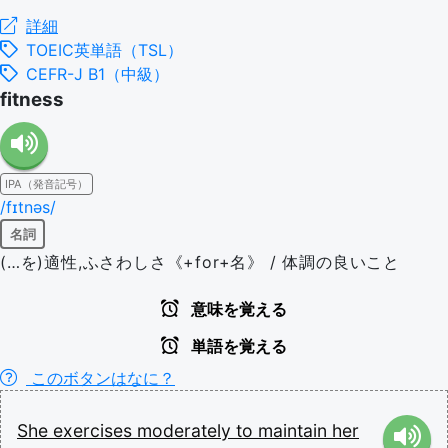
詳細
TOEIC英単語（TSL）
CEFR-J B1（中級）
fitness
IPA（発音記号）
/fɪtnəs/
名詞
(…を)適性,ふさわしさ《+for+名》 / 体調の良いこと
意味を覚える
単語を覚える
このボタンはなに？
She
exercises
moderately
to
maintain
her