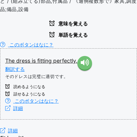
と / (組み立てる)部品,付属品 / 《通例複数形で》家具,調度
品;備品,設備
意味を覚える
単語を覚える
このボタンはなに？
The
dress
is
fitting
perfectly.
翻訳する
そのドレスは完璧に適切です。
読めるようになる
話せるようになる
このボタンはなに？
詳細
詳細