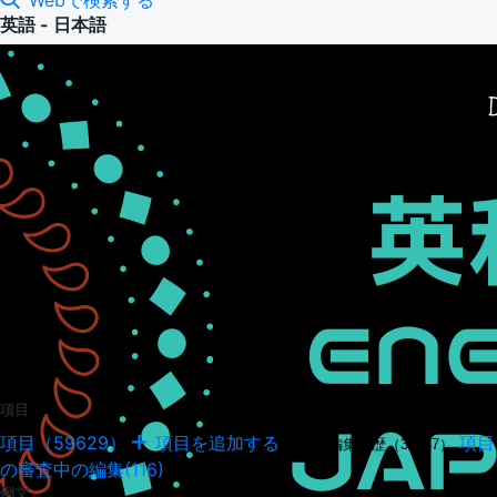
Webで検索する
英語 - 日本語
項目
項目（59629）
項目を追加する
項目
項目の編集履歴（34947）
の審査中の編集(116)
例文