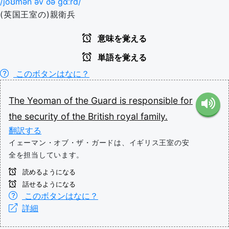
/joʊmən əv ðə ɡɑːrd/
(英国王室の)親衛兵
意味を覚える
単語を覚える
このボタンはなに？
The
Yeoman
of
the
Guard
is
responsible
for
the
security
of
the
British
royal
family.
翻訳する
イェーマン・オブ・ザ・ガードは、イギリス王室の安
全を担当しています。
読めるようになる
話せるようになる
このボタンはなに？
詳細