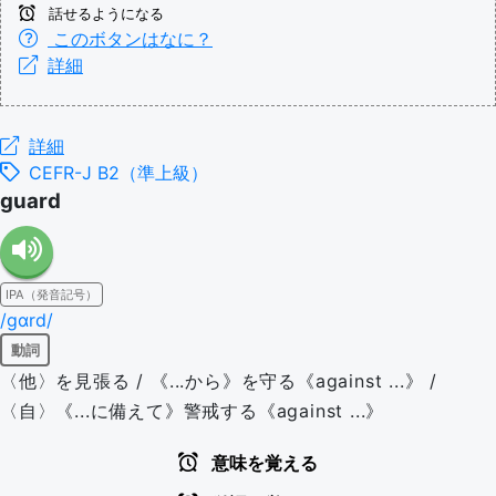
話せるようになる
このボタンはなに？
詳細
詳細
CEFR-J B2（準上級）
guard
IPA（発音記号）
/ɡɑrd/
動詞
〈他〉を見張る / 《...から》を守る《against ...》 /
〈自〉《...に備えて》警戒する《against ...》
意味を覚える