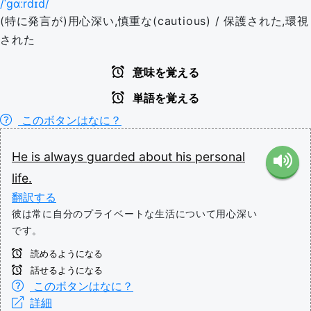
/ˈɡɑːrdɪd/
(特に発言が)用心深い,慎重な(cautious) / 保護された,環視
された
意味を覚える
単語を覚える
このボタンはなに？
He
is
always
guarded
about
his
personal
life.
翻訳する
彼は常に自分のプライベートな生活について用心深い
です。
読めるようになる
話せるようになる
このボタンはなに？
詳細