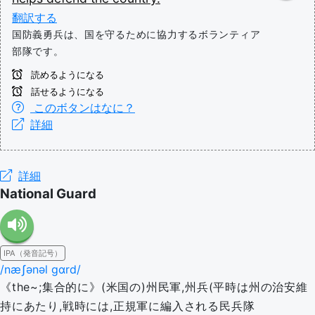
翻訳する
国防義勇兵は、国を守るために協力するボランティア
部隊です。
読めるようになる
話せるようになる
このボタンはなに？
詳細
詳細
National Guard
IPA（発音記号）
/næʃənəl ɡɑrd/
《the~;集合的に》(米国の)州民軍,州兵(平時は州の治安維
持にあたり,戦時には,正規軍に編入される民兵隊