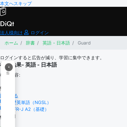
本文へスキップ
DiQt
法人様向け
ログイン
ホーム
辞書
英語 - 日本語
Guard
ログインすると広告が減り、学習に集中できます。
検索結果- 英語 - 日本語
×
広
告
検索内容:
Guard
翻訳する
基礎英単語（NGSL）
CEFR-J A2（基礎）
guard