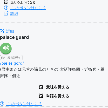
話せるようになる
このボタンはなに？
詳細
詳細
palace guard
IPA（発音記号）
/pæləs ɡɑrd/
(君主または元首の謁見のときの)宮廷護衛団・近衛兵・親
衛隊・側近
意味を覚える
単語を覚える
このボタンはなに？