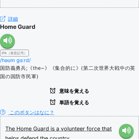
詳細
Home Guard
IPA（発音記号）
/həʊm ɡɑːrd/
国防義勇兵;《the~》《集合的に》(第二次世界大戦中の英
国の国防市民軍)
意味を覚える
単語を覚える
このボタンはなに？
The
Home
Guard
is
a
volunteer
force
that
helps
defend
the
country.