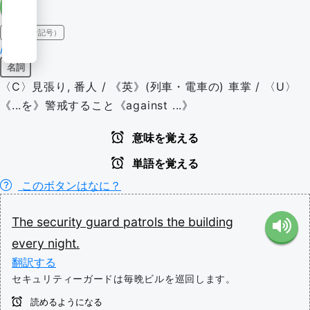
IPA（発音記号）
/ɡɑrd/
名詞
〈C〉見張り, 番人 / 《英》(列車・電車の) 車掌 / 〈U〉
《...を》警戒すること《against ...》
意味を覚える
単語を覚える
このボタンはなに？
The
security
guard
patrols
the
building
every
night.
翻訳する
セキュリティーガードは毎晩ビルを巡回します。
読めるようになる