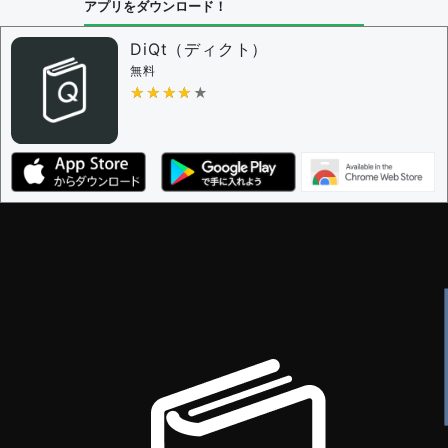
アプリをダウンロード！
DiQt（ディクト）
無料
★★★★★
★★★★★