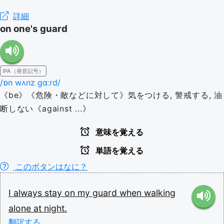
詳細
on one's guard
IPA（発音記号）
/ɒn wʌnz ɡɑːrd/
《be》《危険・敵などに対して》気をつける, 警戒する, 油
断しない《against ...》
意味を覚える
単語を覚える
このボタンはなに？
I
always
stay
on
my
guard
when
walking
alone
at
night.
翻訳する