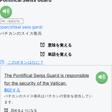
Pontifical Swiss Guard
IPA（発音記号）
/pɒnˌtɪfɪkəl swɪs gɑrd/
バチカンのスイス衛兵
意味を覚える
単語を覚える
このボタンはなに？
The
Pontifical
Swiss
Guard
is
responsible
for
the
security
of
the
Vatican.
翻訳する
バチカンのスイス衛兵はバチカンの安全を担当してい
ます。
読めるようになる