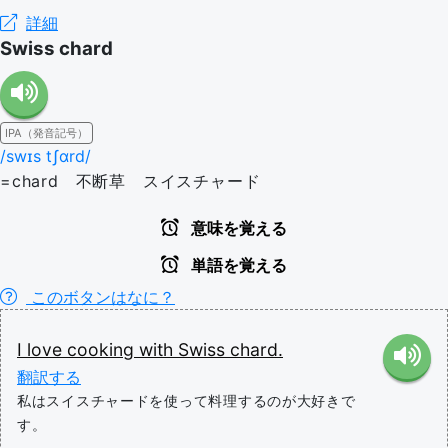
詳細
Swiss chard
IPA（発音記号）
/swɪs tʃɑrd/
=chard 不断草 スイスチャード
意味を覚える
単語を覚える
このボタンはなに？
I
love
cooking
with
Swiss
chard.
翻訳する
私はスイスチャードを使って料理するのが大好きで
す。