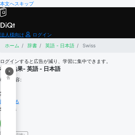
本文へスキップ
DiQt
法人様向け
ログイン
ホーム
辞書
英語 - 日本語
Swiss
ログインすると広告が減り、学習に集中できます。
検索結果- 英語 - 日本語
×
広
告
検索内容:
Swiss
翻訳する
Swiss
IPA（発音記号）