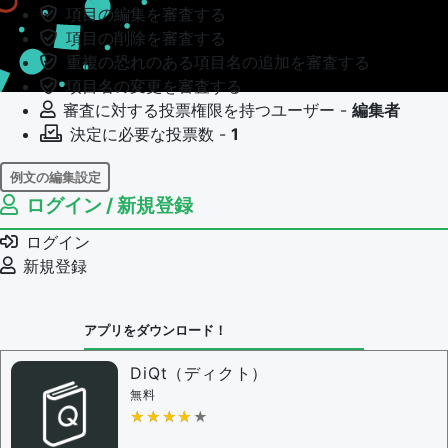
項目の編集を審査する
項目の削除を審査する
重複の恐れのある項目名の追加を審査する
項目名の変更を審査する
審査に対する投票権限を持つユーザー -
編集者
決定に必要な投票数 -
1
例文の編集設定
ログイン / 新規登録
例文の編集権限を持つユーザー -
すべてのユーザー
例文の編集を審査する
ログイン
例文の削除を審査する
新規登録
審査に対する投票権限を持つユーザー -
編集者
決定に必要な投票数 -
1
アプリをダウンロード！
問題の編集設定
問題の編集権限を持つユーザー -
すべてのユーザー
DiQt（ディクト）
審査に対する投票権限を持つユーザー -
すべてのユー
無料
ザー
★★★★★
★★★★★
決定に必要な投票数 -
1