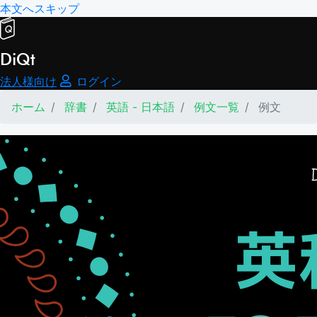
本文へスキップ
DiQt
法人様向け
ログイン
ホーム
辞書
英語 - 日本語
例文一覧
例文