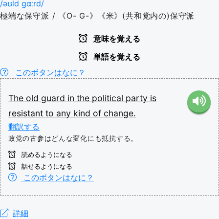
/əʊld ɡɑːrd/
極端な保守派 / 《O- G-》《米》(共和党内の)保守派
意味を覚える
単語を覚える
このボタンはなに？
The
old
guard
in
the
political
party
is
resistant
to
any
kind
of
change.
翻訳する
政党の古参はどんな変化にも抵抗する。
読めるようになる
話せるようになる
このボタンはなに？
詳細