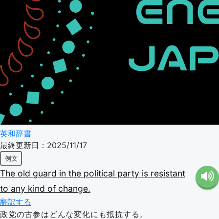
英和辞書
最終更新日：2025/11/17
例文
The
old
guard
in
the
political
party
is
resistant
to
any
kind
of
change.
翻訳する
政党の古参はどんな変化にも抵抗する。