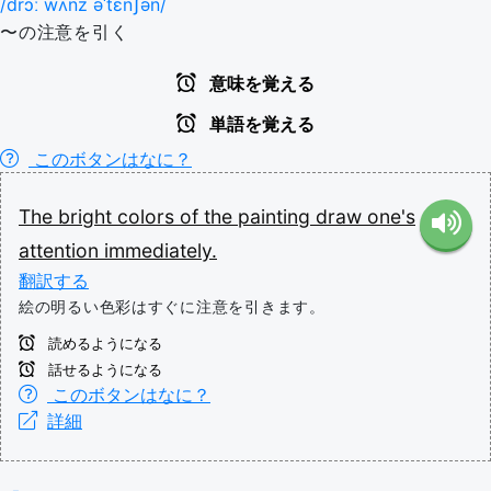
/drɔː wʌnz əˈtɛnʃən/
〜の注意を引く
意味を覚える
単語を覚える
このボタンはなに？
The
bright
colors
of
the
painting
draw
one's
attention
immediately.
翻訳する
絵の明るい色彩はすぐに注意を引きます。
読めるようになる
話せるようになる
このボタンはなに？
詳細