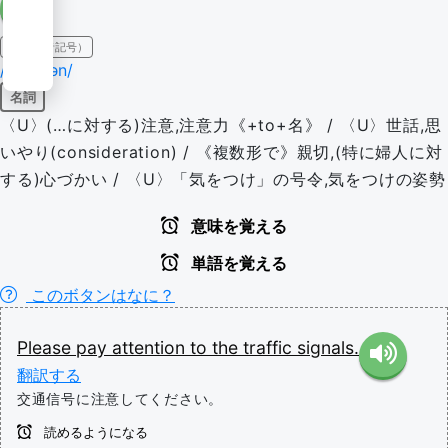
IPA（発音記号）
/əˈtɛnʃən/
名詞
〈U〉(…に対する)注意,注意力《+to+名》 / 〈U〉世話,思
いやり(consideration) / 《複数形で》親切,(特に婦人に対
する)心づかい / 〈U〉「気をつけ」の号令,気をつけの姿勢
意味を覚える
単語を覚える
このボタンはなに？
Please
pay
attention
to
the
traffic
signals.
翻訳する
交通信号に注意してください。
読めるようになる