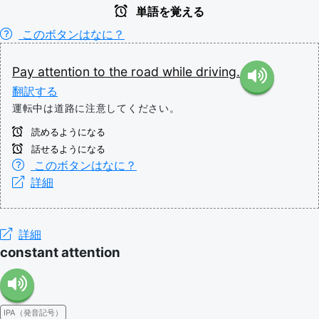
単語を覚える
このボタンはなに？
Pay
attention
to
the
road
while
driving.
翻訳する
運転中は道路に注意してください。
読めるようになる
話せるようになる
このボタンはなに？
詳細
詳細
constant attention
IPA（発音記号）