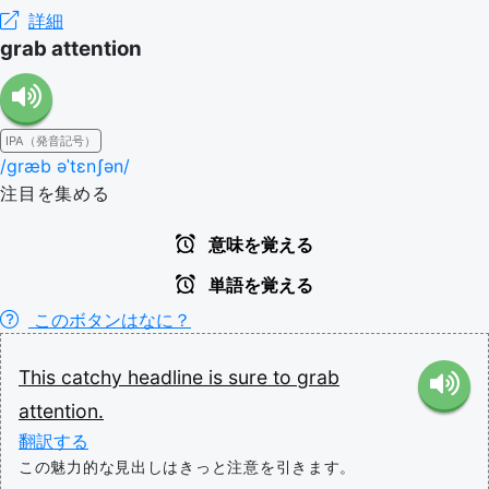
詳細
grab attention
IPA（発音記号）
/ɡræb əˈtɛnʃən/
注目を集める
意味を覚える
単語を覚える
このボタンはなに？
This
catchy
headline
is
sure
to
grab
attention.
翻訳する
この魅力的な見出しはきっと注意を引きます。