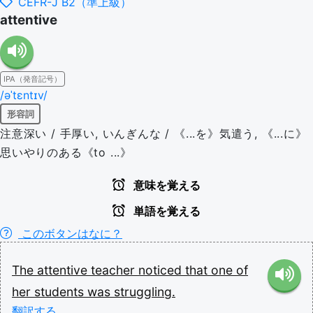
CEFR-J B2（準上級）
attentive
IPA（発音記号）
/əˈtɛntɪv/
形容詞
注意深い / 手厚い, いんぎんな / 《...を》気遣う, 《...に》
思いやりのある《to ...》
意味を覚える
単語を覚える
このボタンはなに？
The
attentive
teacher
noticed
that
one
of
her
students
was
struggling.
翻訳する