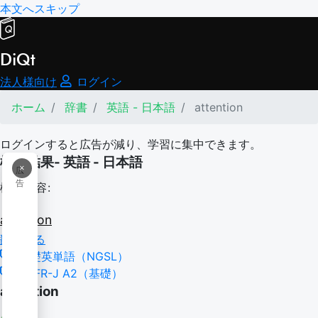
本文へスキップ
DiQt
法人様向け
ログイン
ホーム
辞書
英語 - 日本語
attention
ログインすると広告が減り、学習に集中できます。
検索結果- 英語 - 日本語
×
広
告
検索内容:
attention
翻訳する
基礎英単語（NGSL）
CEFR-J A2（基礎）
attention