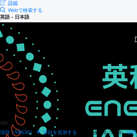
詳細
Webで検索する
英語 - 日本語
項目
項目（59630）
項目を追加する
項目
項目の編集履歴（34948）