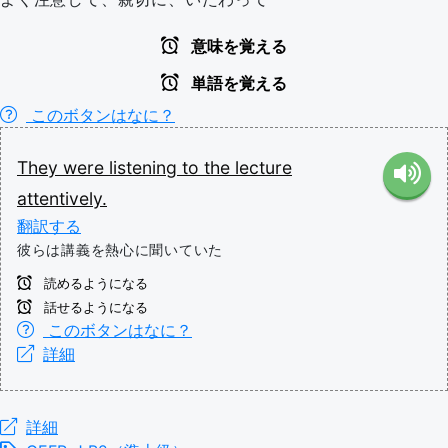
意味を覚える
単語を覚える
このボタンはなに？
They
were
listening
to
the
lecture
attentively.
翻訳する
彼らは講義を熱心に聞いていた
読めるようになる
話せるようになる
このボタンはなに？
詳細
詳細