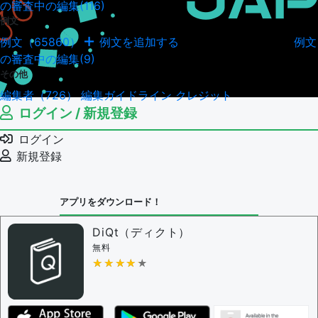
の審査中の編集(116)
例文
例文（65860）
例文を追加する
例文
例文の編集履歴（18043）
の審査中の編集(9)
その他
編集者（726）
編集ガイドライン
クレジット
ログイン / 新規登録
ログイン
新規登録
アプリをダウンロード！
DiQt（ディクト）
無料
★★★★★
★★★★★