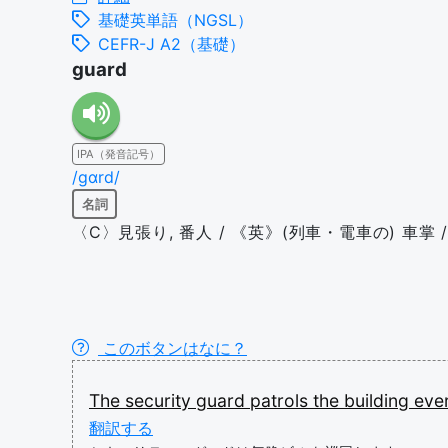
基礎英単語（NGSL）
CEFR-J A2（基礎）
guard
IPA（発音記号）
/ɡɑrd/
名詞
〈C〉見張り, 番人 / 《英》(列車・電車の) 車掌 / 
このボタンはなに？
The
security
guard
patrols
the
building
eve
翻訳する