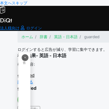
本文へスキップ
DiQt
法人様向け
ログイン
ホーム
辞書
英語 - 日本語
guarded
ログインすると広告が減り、学習に集中できます。
検索結果- 英語 - 日本語
×
広
告
検索内容:
guarded
翻訳する
guarded
IPA（発音記号）