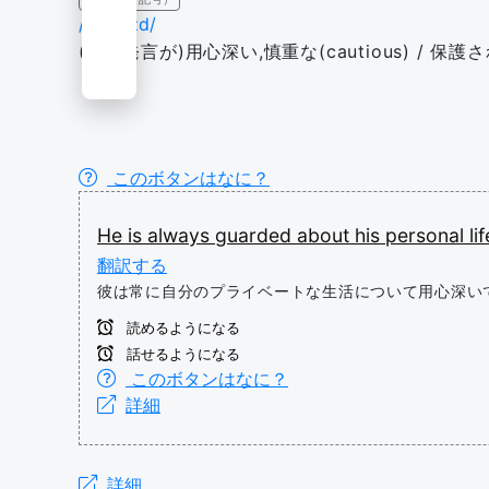
/ˈɡɑːrdɪd/
(特に発言が)用心深い,慎重な(cautious) / 保
このボタンはなに？
He
is
always
guarded
about
his
personal
lif
翻訳する
彼は常に自分のプライベートな生活について用心深い
読めるようになる
話せるようになる
このボタンはなに？
詳細
詳細