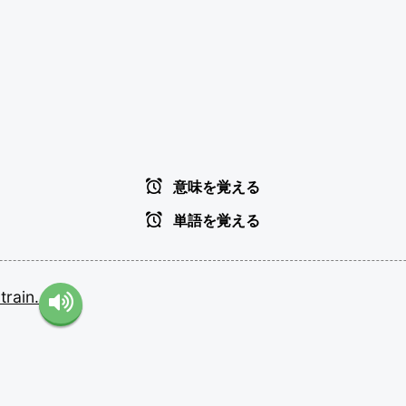
意味を覚える
単語を覚える
e
train.