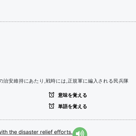
は州の治安維持にあたり,戦時には,正規軍に編入される民兵隊
意味を覚える
単語を覚える
with
the
disaster
relief
efforts.