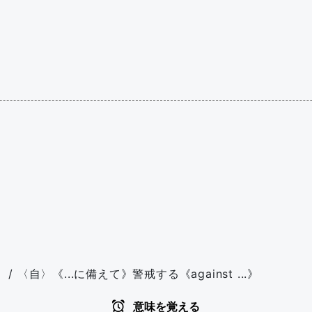
》 / 〈自〉《...に備えて》警戒する《against ...》
意味を覚える