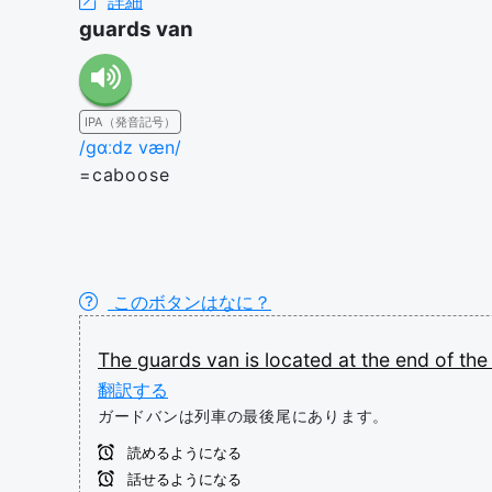
詳細
guards van
IPA（発音記号）
/ɡɑːdz væn/
=caboose
このボタンはなに？
The
guards
van
is
located
at
the
end
of
th
翻訳する
ガードバンは列車の最後尾にあります。
読めるようになる
話せるようになる