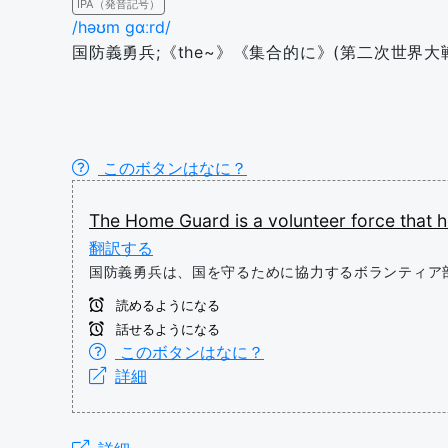
IPA（発音記号）
/həʊm ɡɑːrd/
国防義勇兵;《the~》《集合的に》(第二次世界
このボタンはなに？
The
Home
Guard
is
a
volunteer
force
that
h
翻訳する
国防義勇兵は、国を守るために協力するボランティア
読めるようになる
話せるようになる
このボタンはなに？
詳細