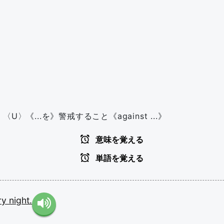
〈U〉《...を》警戒すること《against ...》
意味を覚える
単語を覚える
ry
night.