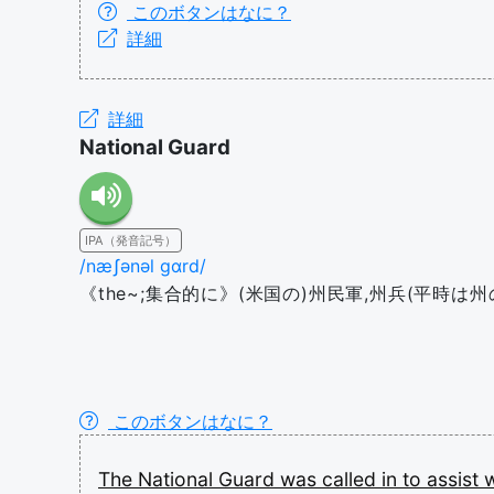
このボタンはなに？
詳細
詳細
National Guard
IPA（発音記号）
/næʃənəl ɡɑrd/
《the~;集合的に》(米国の)州民軍,州兵(平時
このボタンはなに？
The
National
Guard
was
called
in
to
assist