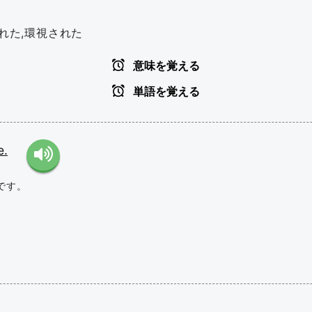
護された,環視された
意味を覚える
単語を覚える
e.
です。