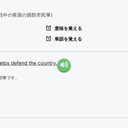
大戦中の英国の国防市民軍)
意味を覚える
単語を覚える
elps
defend
the
country.
部隊です。