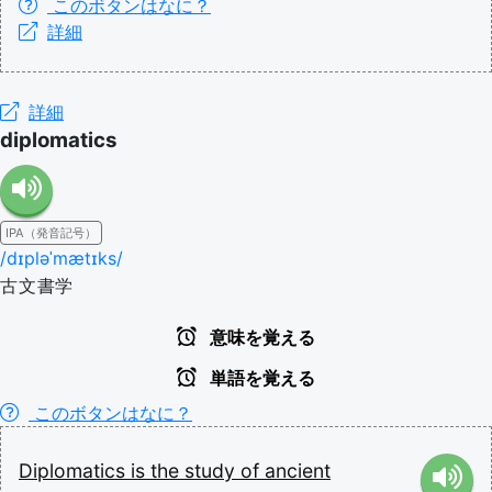
このボタンはなに？
詳細
詳細
diplomatics
IPA（発音記号）
/dɪpləˈmætɪks/
古文書学
意味を覚える
単語を覚える
このボタンはなに？
Diplomatics
is
the
study
of
ancient