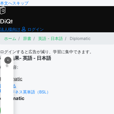
本文へスキップ
DiQt
法人様向け
ログイン
ホーム
辞書
英語 - 日本語
Diplomatic
ログインすると広告が減り、学習に集中できます。
検索結果- 英語 - 日本語
×
広
告
検索内容:
Diplomatic
翻訳する
ビジネス英単語（BSL）
diplomatic