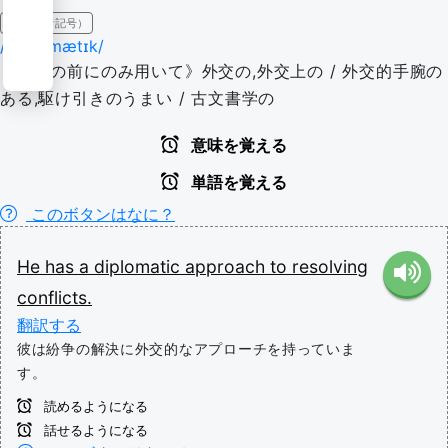
IPA（発音記号）
/dɪpləˈmætɪk/
《名詞の前にのみ用いて》外交の,外交上の / 外交的手腕の
ある,駆け引きのうまい / 古文書学の
意味を覚える
単語を覚える
このボタンはなに？
He
has
a
diplomatic
approach
to
resolving
conflicts.
翻訳する
彼は紛争の解決に外交的なアプローチを持っていま
す。
読めるようになる
話せるようになる