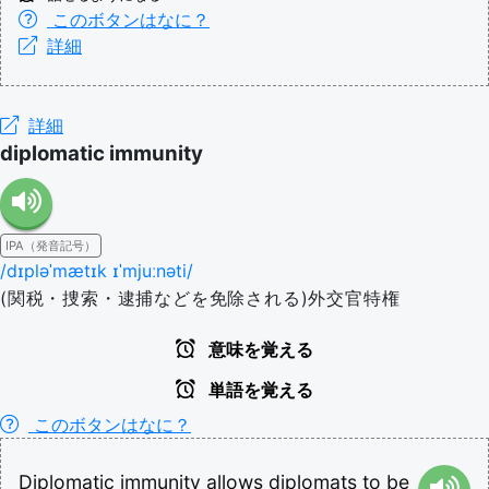
このボタンはなに？
詳細
詳細
diplomatic immunity
IPA（発音記号）
/dɪpləˈmætɪk ɪˈmjuːnəti/
(関税・捜索・逮捕などを免除される)外交官特権
意味を覚える
単語を覚える
このボタンはなに？
Diplomatic
immunity
allows
diplomats
to
be