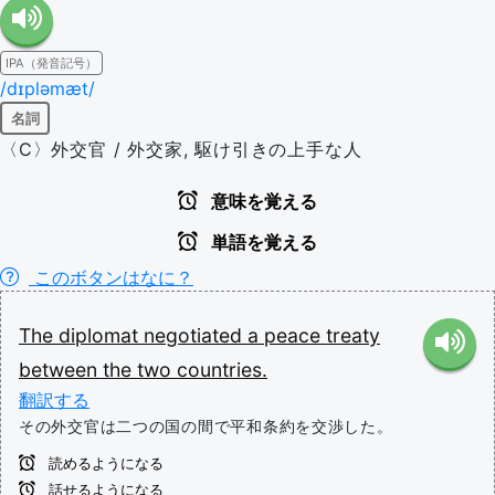
IPA（発音記号）
/dɪpləmæt/
名詞
〈C〉外交官 / 外交家, 駆け引きの上手な人
意味を覚える
単語を覚える
このボタンはなに？
The
diplomat
negotiated
a
peace
treaty
between
the
two
countries.
翻訳する
その外交官は二つの国の間で平和条約を交渉した。
読めるようになる
話せるようになる