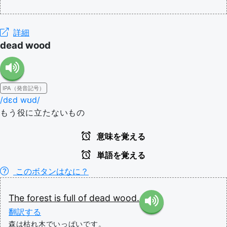
詳細
dead wood
IPA（発音記号）
/dɛd wʊd/
もう役に立たないもの
意味を覚える
単語を覚える
このボタンはなに？
The
forest
is
full
of
dead
wood.
翻訳する
森は枯れ木でいっぱいです。