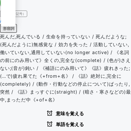
IPA（発音記号）
/dɛd/
形容詞
死んだ,死んでいる / 生命を持っていない / 死んだような;
(死んだように)無感覚な / 効力を失った / 活動していない,
働いていない,通用していない(no longer active) / 《名詞
の前にのみ用いて》全くの,完全な(complete) / (色が)さえ
ない;(音が)鈍い / 《補語にのみ用いて》《話》疲れきった;
(…で)疲れ果てた《+from+名》 / 《話》絶対に,完全に
(completely) / (動作・行動などの停止について)ぱったり,
突然 / 《話》まっすぐに(straight) / (暗さ・寒さなどの)最
中,まっただ中《+of+名》
意味を覚える
単語を覚える