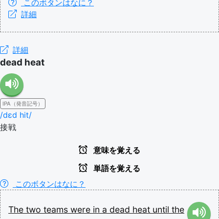
このボタンはなに？
詳細
詳細
dead heat
IPA（発音記号）
/dɛd hit/
接戦
意味を覚える
単語を覚える
このボタンはなに？
The
two
teams
were
in
a
dead
heat
until
the