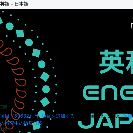
英語 - 日本語
項目
項目（59632）
項目を追加する
項目
項目の編集履歴（34950）
の審査中の編集(116)
例文