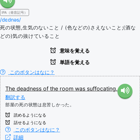
IPA（発音記号）
/dɛdnəs/
死の状態,生気のないこと / (色などの)さえないこと;(酒な
どの)気の抜けていること
意味を覚える
単語を覚える
このボタンはなに？
The
deadness
of
the
room
was
suffocating.
翻訳する
部屋の死の状態は息苦しかった。
読めるようになる
話せるようになる
このボタンはなに？
詳細