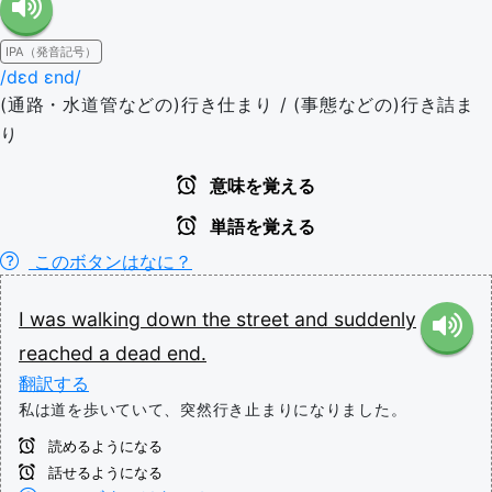
IPA（発音記号）
/dɛd ɛnd/
(通路・水道管などの)行き仕まり / (事態などの)行き詰ま
り
意味を覚える
単語を覚える
このボタンはなに？
I
was
walking
down
the
street
and
suddenly
reached
a
dead
end.
翻訳する
私は道を歩いていて、突然行き止まりになりました。
読めるようになる
話せるようになる