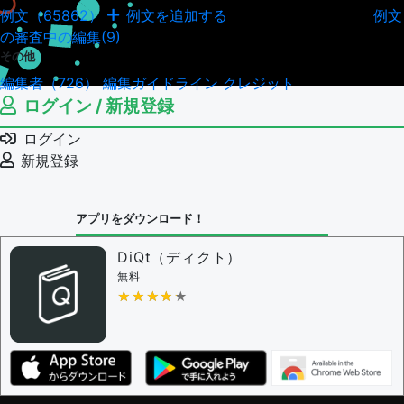
例文（65862）
例文を追加する
例文
例文の編集履歴（18045）
の審査中の編集(9)
その他
編集者（726）
編集ガイドライン
クレジット
ログイン / 新規登録
ログイン
新規登録
アプリをダウンロード！
DiQt（ディクト）
無料
★★★★★
★★★★★