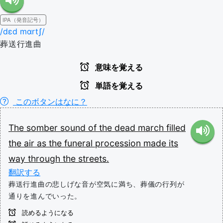
IPA（発音記号）
/dɛd mɑrtʃ/
葬送行進曲
意味を覚える
単語を覚える
このボタンはなに？
The
somber
sound
of
the
dead
march
filled
the
air
as
the
funeral
procession
made
its
way
through
the
streets.
翻訳する
葬送行進曲の悲しげな音が空気に満ち、葬儀の行列が
通りを進んでいった。
読めるようになる