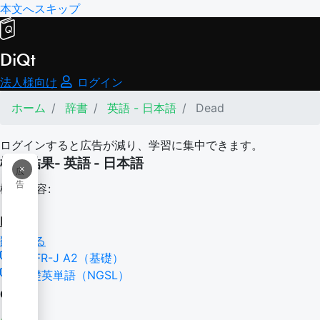
本文へスキップ
DiQt
法人様向け
ログイン
ホーム
辞書
英語 - 日本語
Dead
ログインすると広告が減り、学習に集中できます。
検索結果- 英語 - 日本語
×
広
告
検索内容:
Dead
翻訳する
CEFR-J A2（基礎）
基礎英単語（NGSL）
dead