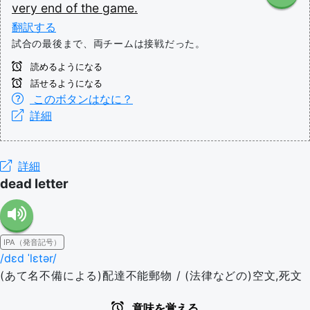
very
end
of
the
game.
翻訳する
試合の最後まで、両チームは接戦だった。
読めるようになる
話せるようになる
このボタンはなに？
詳細
詳細
dead letter
IPA（発音記号）
/dɛd ˈlɛtər/
(あて名不備による)配達不能郵物 / (法律などの)空文,死文
意味を覚える