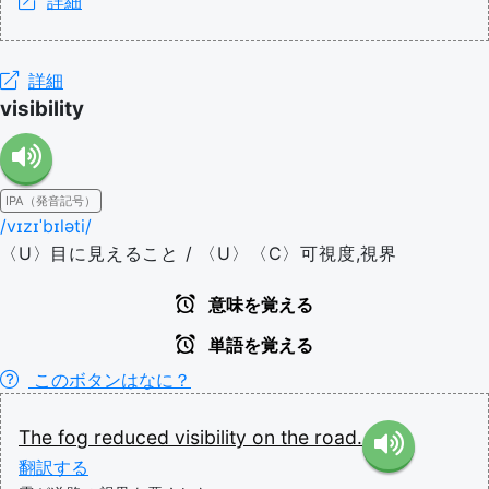
詳細
詳細
visibility
IPA（発音記号）
/vɪzɪˈbɪləti/
〈U〉目に見えること / 〈U〉〈C〉可視度,視界
意味を覚える
単語を覚える
このボタンはなに？
The
fog
reduced
visibility
on
the
road.
翻訳する