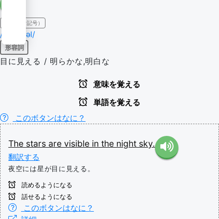
IPA（発音記号）
/'vɪzəbəl/
形容詞
目に見える / 明らかな,明白な
意味を覚える
単語を覚える
このボタンはなに？
The
stars
are
visible
in
the
night
sky.
翻訳する
夜空には星が目に見える。
読めるようになる
話せるようになる
このボタンはなに？