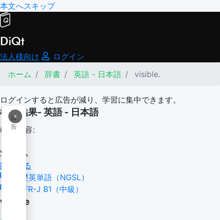
本文へスキップ
DiQt
法人様向け
ログイン
ホーム
辞書
英語 - 日本語
visible.
ログインすると広告が減り、学習に集中できます。
検索結果- 英語 - 日本語
×
広
告
検索内容:
visible.
翻訳する
基礎英単語（NGSL）
CEFR-J B1（中級）
visible