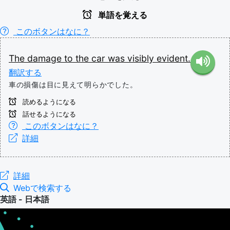
単語を覚える
このボタンはなに？
The
damage
to
the
car
was
visibly
evident.
翻訳する
車の損傷は目に見えて明らかでした。
読めるようになる
話せるようになる
このボタンはなに？
詳細
詳細
Webで検索する
英語 - 日本語