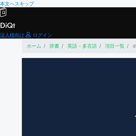
本文へスキップ
DiQt
法人様向け
ログイン
ホーム
辞書
英語 - 多言語
項目一覧
d