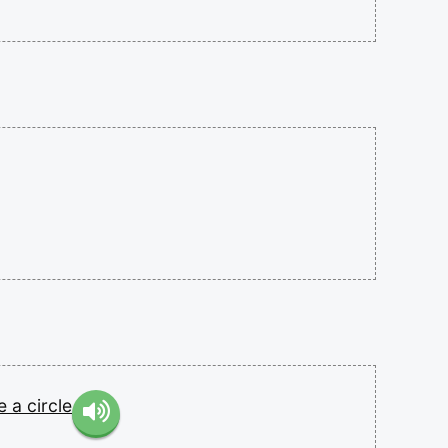
be
a
circle