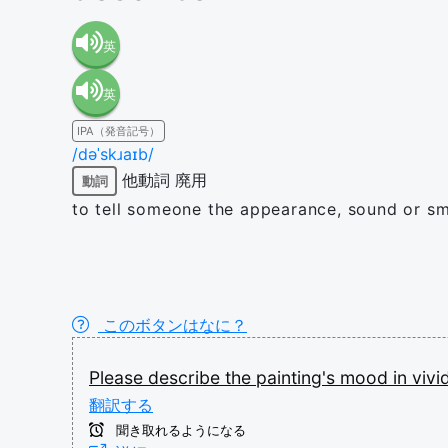
英
英
語（米
IPA（発音記号）
語（イ
国）
/dəˈskɹaɪb/
他動詞
廃用
動詞
ギリ
(en-US)
to tell someone the appearance, sound or sm
ス）
(en-GB)
このボタンはなに？
Please
describe
the
painting's
mood
in
vivi
翻訳する
聞き取れるようになる