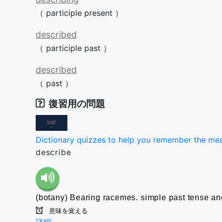
（
participle
present
）
described
（
participle
past
）
described
（
past
）
復習用の問題
Dictionary quizzes to help you remember the me
describe
(botany) Bearing racemes.
simple past tense and
意味を覚える