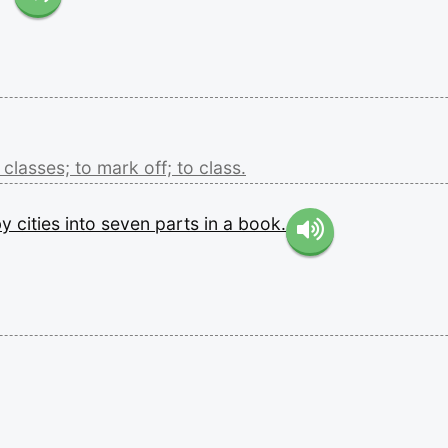
r
classes;
to
mark
off;
to
class.
by
cities
into
seven
parts
in
a
book.