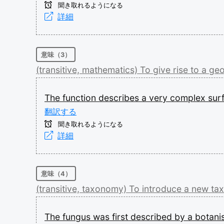
聞き取れるようになる
詳細
意味（3）
(transitive,
mathematics)
To
give
rise
to
a
geo
The
function
describes
a
very
complex
sur
翻訳する
聞き取れるようになる
詳細
意味（4）
(transitive,
taxonomy)
To
introduce
a
new
ta
The
fungus
was
first
described
by
a
botanis