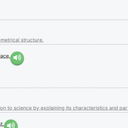
metrical
structure.
face.
xon
to
science
by
explaining
its
characteristics
and
par
t.