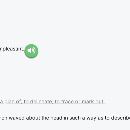
npleasant.
a
plan
of;
to
delineate;
to
trace
or
mark
out.
orch
waved
about
the
head
in
such
a
way
as
to
descri