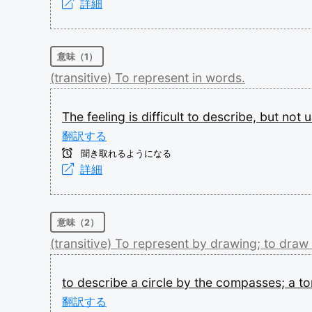
詳細
意味（1）
(transitive)
To
represent
in
words.
The
feeling
is
difficult
to
describe,
but
not
u
翻訳する
聞き取れるようになる
詳細
意味（2）
(transitive)
To
represent
by
drawing;
to
draw
to
describe
a
circle
by
the
compasses;
a
t
翻訳する