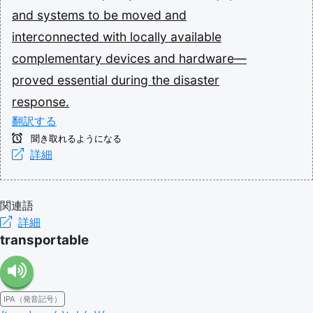
and
systems
to
be
moved
and
interconnected
with
locally
available
complementary
devices
and
hardware—
proved
essential
during
the
disaster
response.
翻訳する
聞き取れるようになる
詳細
関連語
詳細
transportable
IPA（発音記号）