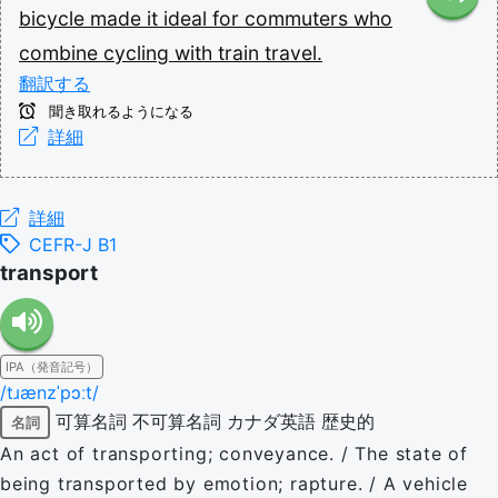
bicycle
made
it
ideal
for
commuters
who
combine
cycling
with
train
travel.
翻訳する
聞き取れるようになる
詳細
詳細
CEFR-J B1
transport
IPA（発音記号）
/tɹænzˈpɔːt/
可算名詞
不可算名詞
カナダ英語
歴史的
名詞
An act of transporting; conveyance. / The state of
being transported by emotion; rapture. / A vehicle