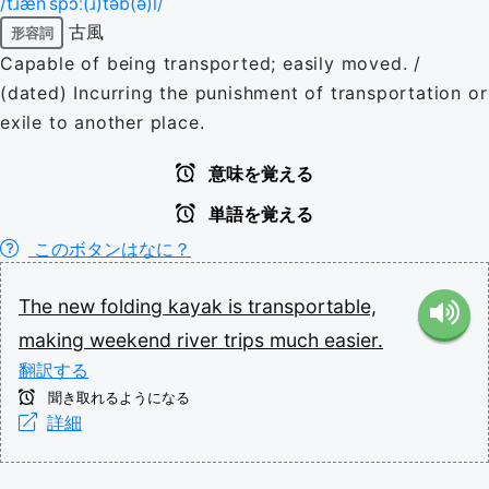
/tɹænˈspɔː(ɹ)təb(ə)l/
古風
形容詞
Capable of being transported; easily moved. /
(dated) Incurring the punishment of transportation or
exile to another place.
意味を覚える
単語を覚える
このボタンはなに？
The
new
folding
kayak
is
transportable,
making
weekend
river
trips
much
easier.
翻訳する
聞き取れるようになる
詳細