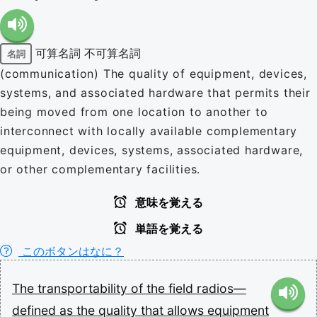
可算名詞
不可算名詞
名詞
(communication) The quality of equipment, devices,
systems, and associated hardware that permits their
being moved from one location to another to
interconnect with locally available complementary
equipment, devices, systems, associated hardware,
or other complementary facilities.
意味を覚える
単語を覚える
このボタンはなに？
The
transportability
of
the
field
radios—
defined
as
the
quality
that
allows
equipment