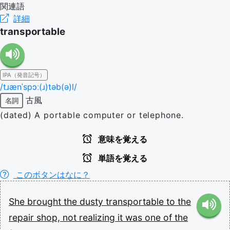
関連語
詳細
transportable
IPA（発音記号）
/tɹænˈspɔː(ɹ)təb(ə)l/
古風
名詞
(dated) A portable computer or telephone.
意味を覚える
単語を覚える
このボタンはなに？
She
brought
the
dusty
transportable
to
the
repair
shop,
not
realizing
it
was
one
of
the