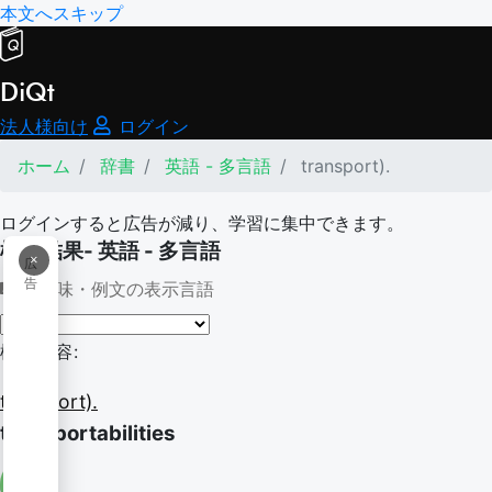
本文へスキップ
DiQt
法人様向け
ログイン
ホーム
辞書
英語 - 多言語
transport).
ログインすると広告が減り、学習に集中できます。
検索結果- 英語 - 多言語
×
広
告
意味・例文の表示言語
検索内容:
transport).
transportabilities