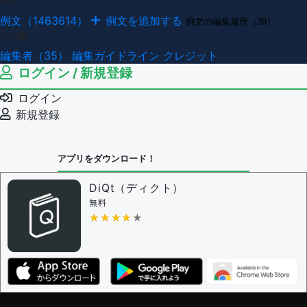
例文（1463614）
例文を追加する
例文の編集履歴（39）
その他
編集者（35）
編集ガイドライン
クレジット
ログイン / 新規登録
ログイン
新規登録
アプリをダウンロード！
DiQt（ディクト）
無料
★★★★★
★★★★★