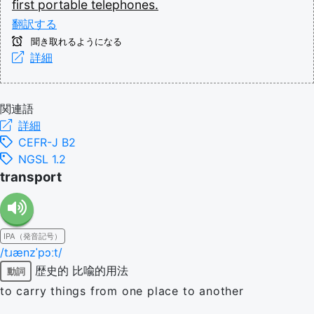
first
portable
telephones.
翻訳する
聞き取れるようになる
詳細
関連語
詳細
CEFR-J B2
NGSL 1.2
transport
IPA（発音記号）
/tɹænzˈpɔːt/
歴史的
比喩的用法
動詞
to carry things from one place to another