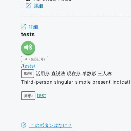
詳細
詳細
tests
IPA（発音記号）
/tɛsts/
活用形
直説法
現在形
単数形
三人称
動詞
Third-person singular simple present indicati
test
原形:
このボタンはなに？