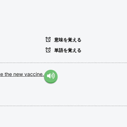
意味を覚える
単語を覚える
te
the
new
vaccine.