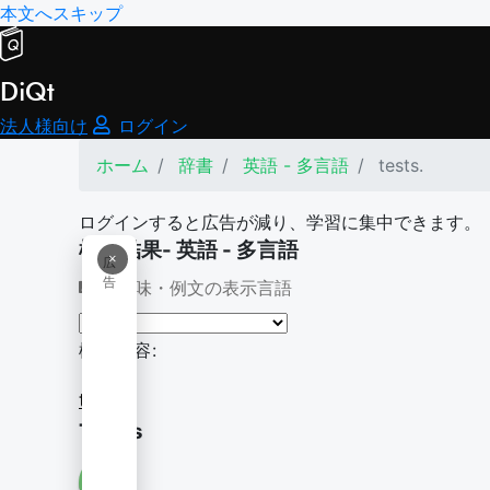
本文へスキップ
DiQt
法人様向け
ログイン
ホーム
辞書
英語 - 多言語
tests.
ログインすると広告が減り、学習に集中できます。
検索結果- 英語 - 多言語
×
広
告
意味・例文の表示言語
検索内容:
tests.
TESTs