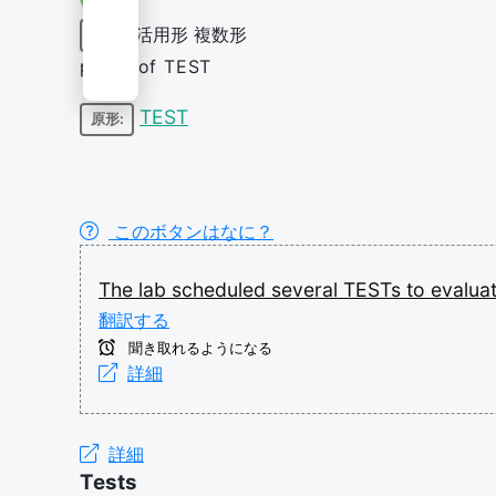
活用形
複数形
名詞
plural of TEST
TEST
原形:
このボタンはなに？
The
lab
scheduled
several
TESTs
to
evalua
翻訳する
聞き取れるようになる
詳細
詳細
Tests