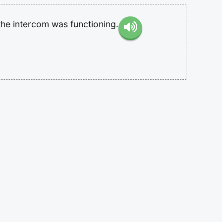
the
intercom
was
functioning.