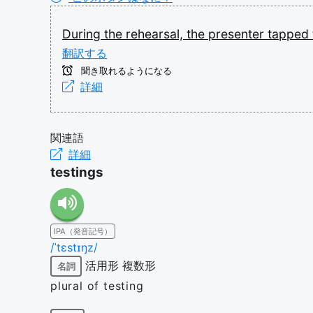
During
the
rehearsal,
the
presenter
tapped
翻訳する
聞き取れるようになる
詳細
関連語
詳細
testings
IPA（発音記号）
/ˈtɛstɪŋz/
活用形
複数形
名詞
plural of testing