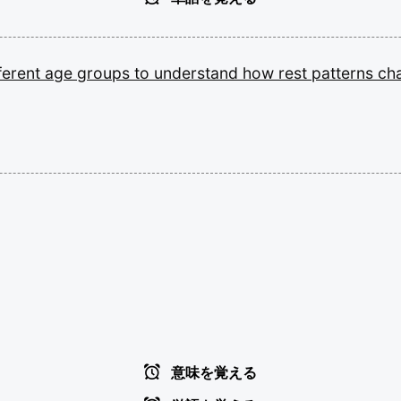
ferent
age
groups
to
understand
how
rest
patterns
ch
意味を覚える