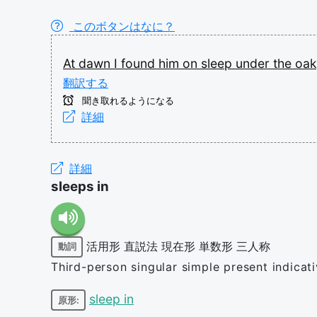
このボタンはなに？
At
dawn
I
found
him
on
sleep
under
the
oak
翻訳する
聞き取れるようになる
詳細
詳細
sleeps in
活用形
直説法
現在形
単数形
三人称
動詞
Third-person singular simple present indicati
sleep in
原形: