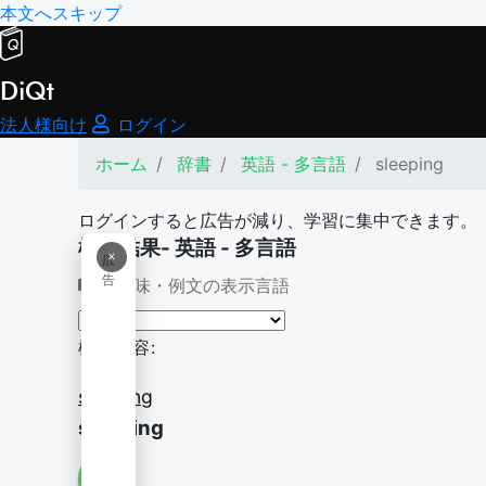
本文へスキップ
DiQt
法人様向け
ログイン
ホーム
辞書
英語 - 多言語
sleeping
ログインすると広告が減り、学習に集中できます。
検索結果- 英語 - 多言語
×
広
告
意味・例文の表示言語
検索内容:
sleeping
sleeping