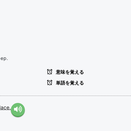
eep.
意味を覚える
単語を覚える
lace.