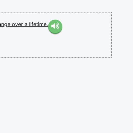
ange
over
a
lifetime.