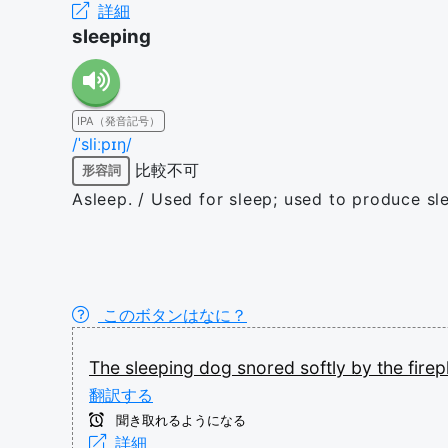
詳細
sleeping
IPA（発音記号）
/ˈsliːpɪŋ/
比較不可
形容詞
Asleep. / Used for sleep; used to produce sl
このボタンはなに？
The
sleeping
dog
snored
softly
by
the
firep
翻訳する
聞き取れるようになる
詳細