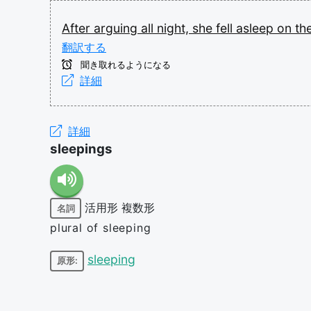
After
arguing
all
night,
she
fell
asleep
on
th
翻訳する
聞き取れるようになる
詳細
詳細
sleepings
活用形
複数形
名詞
plural of sleeping
sleeping
原形: