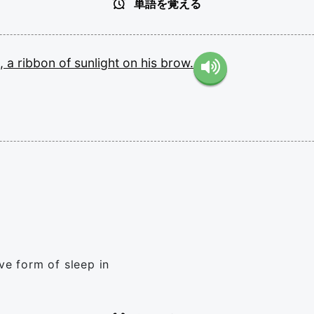
単語を覚える
,
a
ribbon
of
sunlight
on
his
brow.
ve form of sleep in