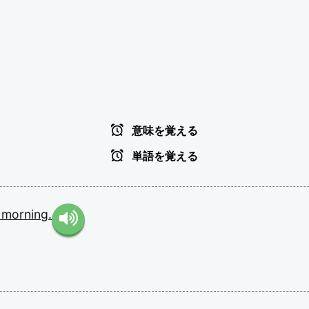
意味を覚える
単語を覚える
s
morning.