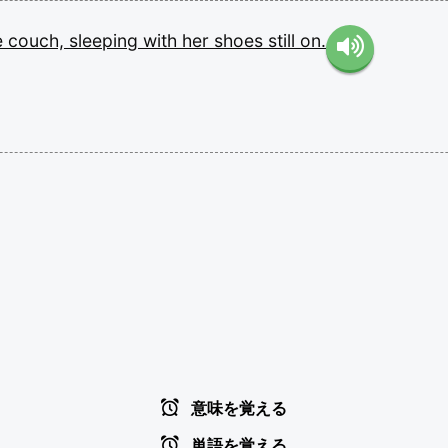
e
couch,
sleeping
with
her
shoes
still
on.
意味を覚える
単語を覚える