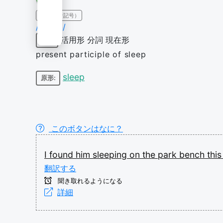
IPA（発音記号）
/ˈsliːpɪŋ/
活用形
分詞
現在形
動詞
present participle of sleep
sleep
原形:
このボタンはなに？
I
found
him
sleeping
on
the
park
bench
thi
翻訳する
聞き取れるようになる
詳細