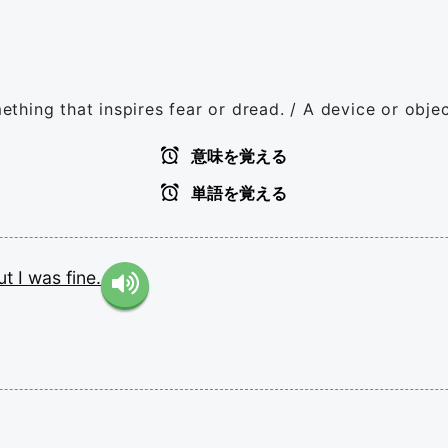
mething that inspires fear or dread. / A device or obje
意味を覚える
単語を覚える
ut
I
was
fine.