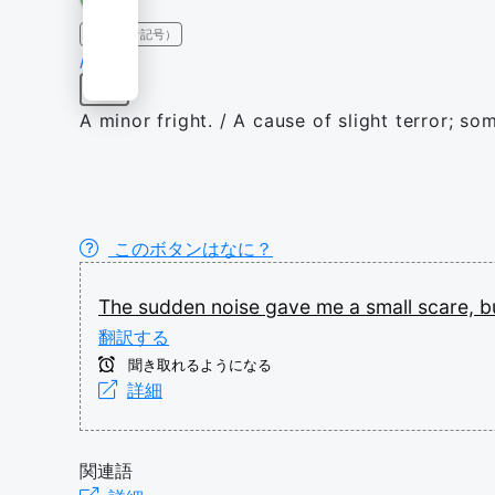
IPA（発音記号）
/skɛə/
名詞
A minor fright. / A cause of slight terror; so
このボタンはなに？
The
sudden
noise
gave
me
a
small
scare,
b
翻訳する
聞き取れるようになる
詳細
関連語