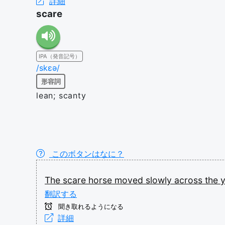
詳細
scare
IPA（発音記号）
/skɛə/
形容詞
lean; scanty
このボタンはなに？
The
scare
horse
moved
slowly
across
the
翻訳する
聞き取れるようになる
詳細