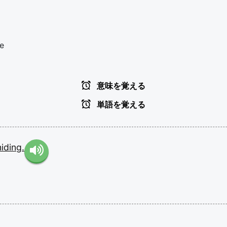
re
意味を覚える
単語を覚える
hiding.