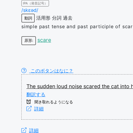
IPA（発音記号）
/skɛəd/
活用形
分詞
過去
動詞
simple past tense and past participle of sca
scare
原形:
このボタンはなに？
The
sudden
loud
noise
scared
the
cat
into
翻訳する
聞き取れるようになる
詳細
詳細