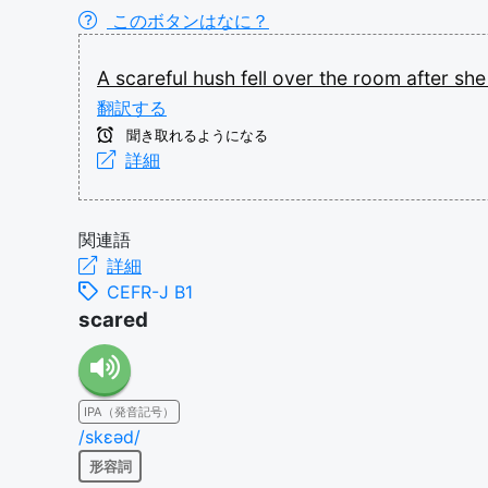
このボタンはなに？
A
scareful
hush
fell
over
the
room
after
sh
翻訳する
聞き取れるようになる
詳細
関連語
詳細
CEFR-J B1
scared
IPA（発音記号）
/skɛəd/
形容詞