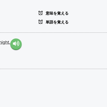
意味を覚える
単語を覚える
night.