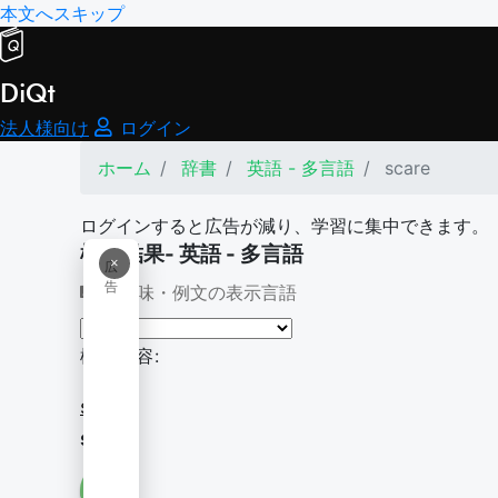
本文へスキップ
DiQt
法人様向け
ログイン
ホーム
辞書
英語 - 多言語
scare
ログインすると広告が減り、学習に集中できます。
検索結果- 英語 - 多言語
×
広
告
意味・例文の表示言語
検索内容:
scare
scare