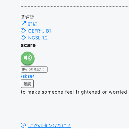
関連語
詳細
CEFR-J B1
NGSL 1.2
scare
IPA（発音記号）
/skɛə/
動詞
to make someone feel frightened or worried
このボタンはなに？