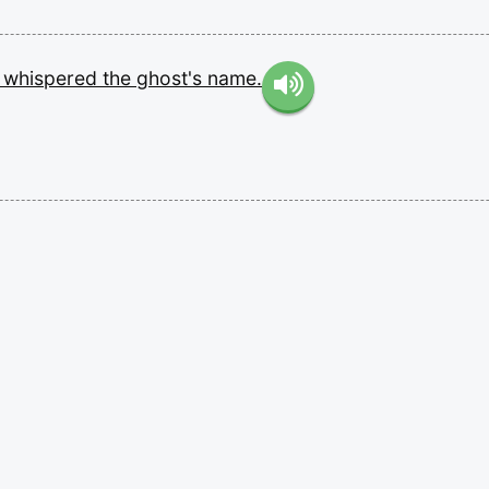
e
whispered
the
ghost's
name.