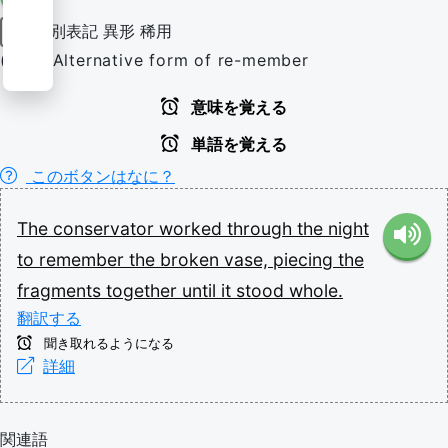
別表記
異形
稀用
動詞
(rare) Alternative form of re-member
意味を覚える
単語を覚える
このボタンはなに？
The
conservator
worked
through
the
night
to
remember
the
broken
vase,
piecing
the
fragments
together
until
it
stood
whole.
翻訳する
聞き取れるようになる
詳細
関連語