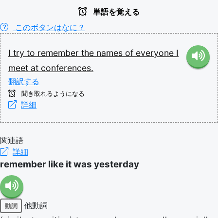
単語を覚える
このボタンはなに？
I
try
to
remember
the
names
of
everyone
I
meet
at
conferences.
翻訳する
聞き取れるようになる
詳細
関連語
詳細
remember like it was yesterday
他動詞
動詞