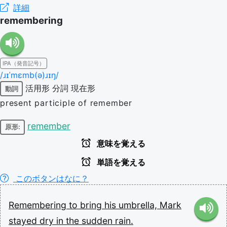
詳細
remembering
IPA（発音記号）
/ɹɪˈmɛmb(ə)ɹɪŋ/
活用形
分詞
現在形
動詞
present participle of remember
remember
原形:
意味を覚える
単語を覚える
このボタンはなに？
Remembering
to
bring
his
umbrella,
Mark
stayed
dry
in
the
sudden
rain.