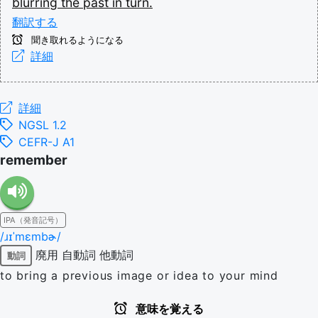
blurring
the
past
in
turn.
翻訳する
聞き取れるようになる
詳細
詳細
NGSL 1.2
CEFR-J A1
remember
IPA（発音記号）
/ɹɪˈmɛmbɚ/
廃用
自動詞
他動詞
動詞
to bring a previous image or idea to your mind
意味を覚える