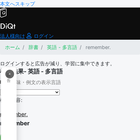
本文へスキップ
DiQt
法人様向け
ログイン
ホーム
辞書
英語 - 多言語
remember.
ログインすると広告が減り、学習に集中できます。
検索結果- 英語 - 多言語
×
広
告
意味・例文の表示言語
検索内容:
remember.
remember