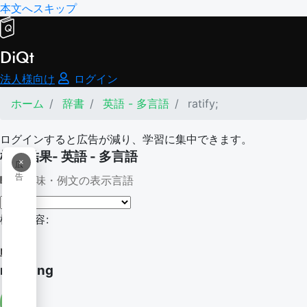
本文へスキップ
DiQt
法人様向け
ログイン
ホーム
辞書
英語 - 多言語
ratify;
ログインすると広告が減り、学習に集中できます。
検索結果- 英語 - 多言語
×
広
告
意味・例文の表示言語
検索内容:
ratify;
ratifying