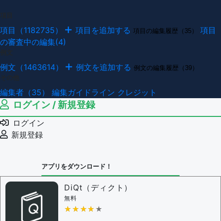
項目
項目（1182735）
項目を追加する
項目
項目の編集履歴（35）
の審査中の編集(4)
例文
例文（1463614）
例文を追加する
例文の編集履歴（39）
その他
編集者（35）
編集ガイドライン
クレジット
ログイン / 新規登録
ログイン
新規登録
アプリをダウンロード！
DiQt（ディクト）
無料
★★★★★
★★★★★