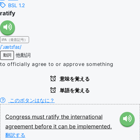
BSL 1.2
ratify
IPA（発音記号）
/ˈɹætɪfaɪ/
他動詞
動詞
to officially agree to or approve something
意味を覚える
単語を覚える
このボタンはなに？
Congress
must
ratify
the
international
agreement
before
it
can
be
implemented.
翻訳する