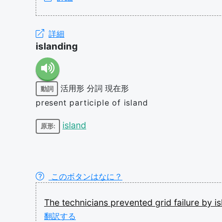
詳細
islanding
活用形
分詞
現在形
動詞
present participle of island
island
原形:
このボタンはなに？
The
technicians
prevented
grid
failure
by
i
翻訳する