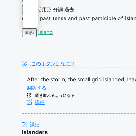
活用形
分詞
過去
動詞
simple past tense and past participle of isla
island
原形:
このボタンはなに？
After
the
storm,
the
small
grid
islanded,
lea
翻訳する
聞き取れるようになる
詳細
詳細
Islanders