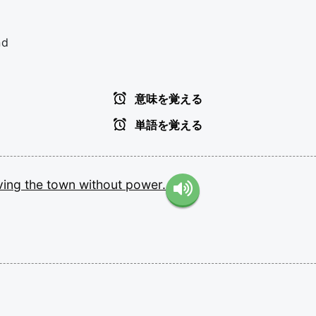
nd
意味を覚える
単語を覚える
ving
the
town
without
power.