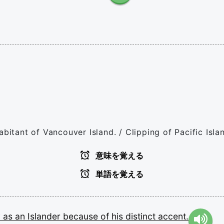
bitant of Vancouver Island. / Clipping of Pacific Isla
意味を覚える
単語を覚える
y
as
an
Islander
because
of
his
distinct
accent.