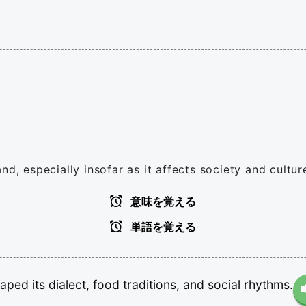
d, especially insofar as it affects society and cultur
意味を覚える
単語を覚える
haped
its
dialect,
food
traditions,
and
social
rhythms.