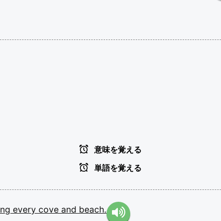
意味を覚える
単語を覚える
ling
every
cove
and
beach.