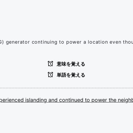
G) generator continuing to power a location even thoug
意味を覚える
単語を覚える
perienced
islanding
and
continued
to
power
the
neigh