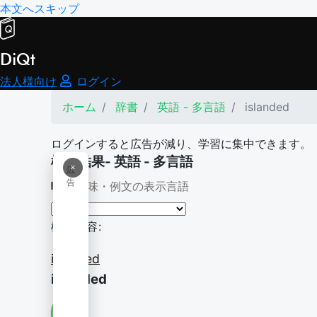
本文へスキップ
DiQt
法人様向け
ログイン
ホーム
辞書
英語 - 多言語
islanded
ログインすると広告が減り、学習に集中できます。
検索結果- 英語 - 多言語
×
広
告
意味・例文の表示言語
検索内容:
islanded
islanded