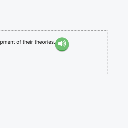
opment
of
their
theories.