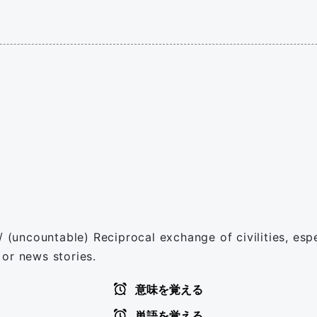
 / (uncountable) Reciprocal exchange of civilities, e
or news stories.
意味を覚える
単語を覚える