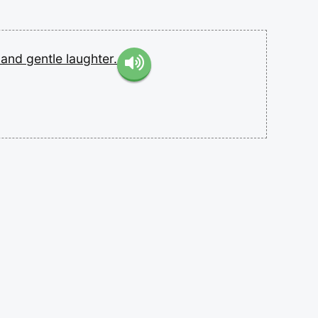
s
and
gentle
laughter.