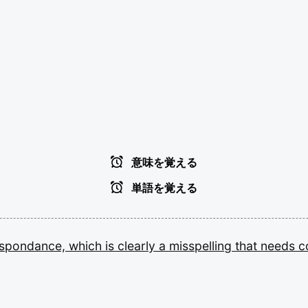
意味を覚える
単語を覚える
espondance,
which
is
clearly
a
misspelling
that
needs
c