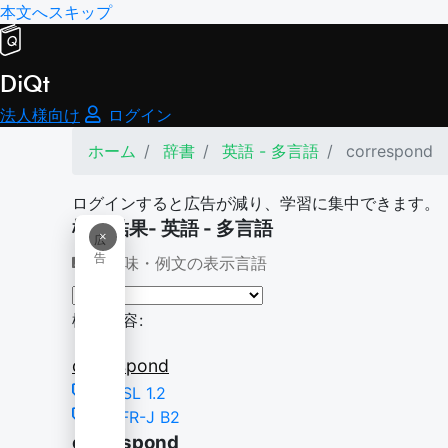
本文へスキップ
DiQt
法人様向け
ログイン
ホーム
辞書
英語 - 多言語
correspond
ログインすると広告が減り、学習に集中できます。
検索結果- 英語 - 多言語
×
広
告
意味・例文の表示言語
検索内容:
correspond
NGSL 1.2
CEFR-J B2
correspond