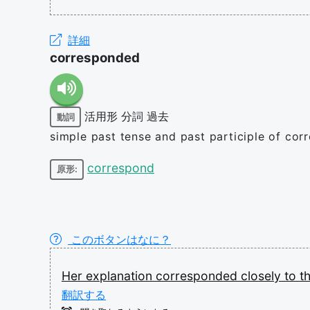
詳細
corresponded
活用形
分詞
過去
動詞
simple past tense and past participle of cor
correspond
原形:
このボタンはなに？
Her
explanation
corresponded
closely
to
t
翻訳する