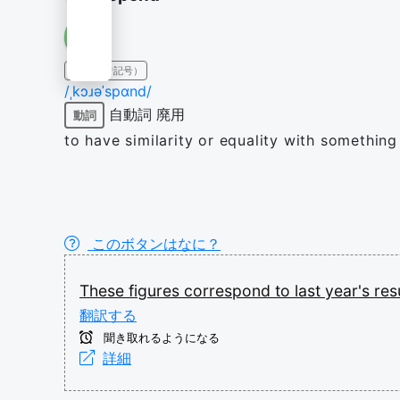
IPA（発音記号）
/ˌkɔɹəˈspɑnd/
自動詞
廃用
動詞
to have similarity or equality with something
このボタンはなに？
These
figures
correspond
to
last
year's
res
翻訳する
聞き取れるようになる
詳細