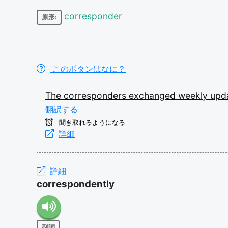
corresponder
原形:
このボタンはなに？
The
corresponders
exchanged
weekly
upd
翻訳する
聞き取れるようになる
詳細
詳細
correspondently
副詞