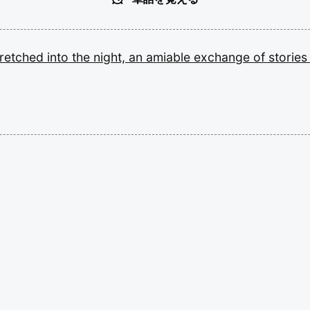
tretched
into
the
night,
an
amiable
exchange
of
storie