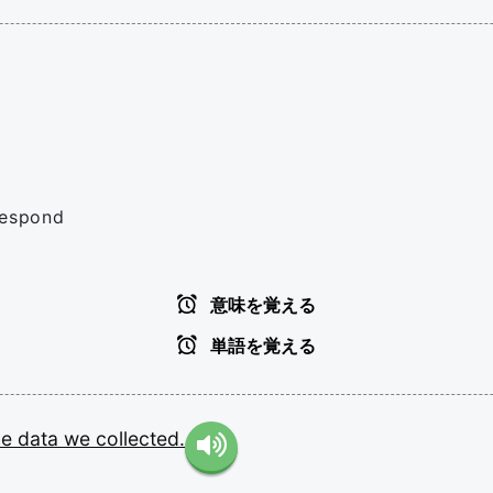
respond
意味を覚える
単語を覚える
he
data
we
collected.