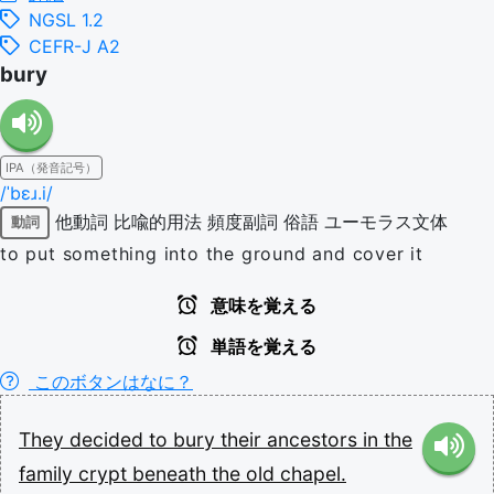
NGSL 1.2
CEFR-J A2
bury
IPA（発音記号）
/ˈbɛɹ.i/
他動詞
比喩的用法
頻度副詞
俗語
ユーモラス文体
動詞
to put something into the ground and cover it
意味を覚える
単語を覚える
このボタンはなに？
They
decided
to
bury
their
ancestors
in
the
family
crypt
beneath
the
old
chapel.