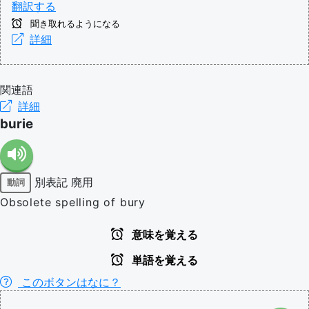
翻訳する
聞き取れるようになる
詳細
関連語
詳細
burie
別表記
廃用
動詞
Obsolete spelling of bury
意味を覚える
単語を覚える
このボタンはなに？