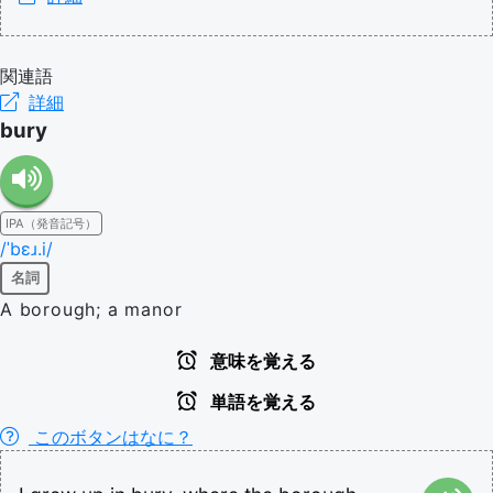
関連語
詳細
bury
IPA（発音記号）
/ˈbɛɹ.i/
名詞
A borough; a manor
意味を覚える
単語を覚える
このボタンはなに？