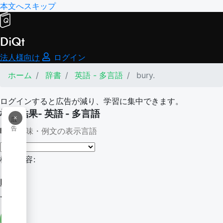
本文へスキップ
DiQt
法人様向け
ログイン
ホーム
辞書
英語 - 多言語
bury.
ログインすると広告が減り、学習に集中できます。
検索結果- 英語 - 多言語
×
広
告
意味・例文の表示言語
検索内容:
bury.
-bury