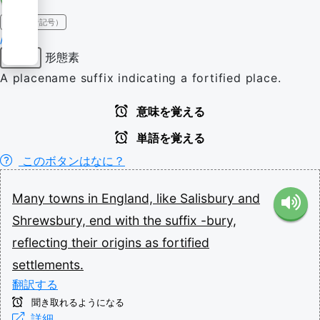
IPA（発音記号）
/-bɹi/
形態素
接尾辞
A placename suffix indicating a fortified place.
意味を覚える
単語を覚える
このボタンはなに？
Many
towns
in
England,
like
Salisbury
and
Shrewsbury,
end
with
the
suffix
-bury,
reflecting
their
origins
as
fortified
settlements.
翻訳する
聞き取れるようになる
詳細