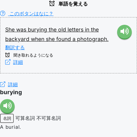
単語を覚える
このボタンはなに？
She
was
burying
the
old
letters
in
the
backyard
when
she
found
a
photograph.
翻訳する
聞き取れるようになる
詳細
詳細
burying
可算名詞
不可算名詞
名詞
A burial.