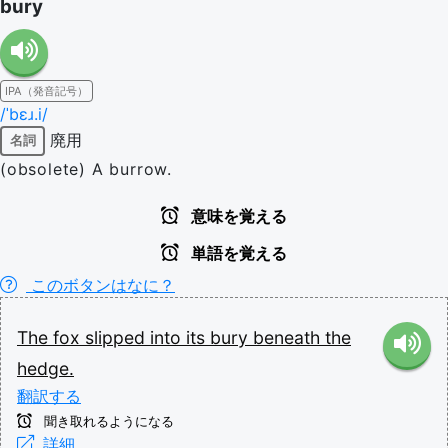
bury
IPA（発音記号）
/ˈbɛɹ.i/
廃用
名詞
(obsolete) A burrow.
意味を覚える
単語を覚える
このボタンはなに？
The
fox
slipped
into
its
bury
beneath
the
hedge.
翻訳する
聞き取れるようになる
詳細