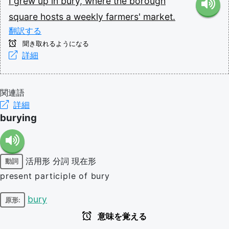
I
grew
up
in
bury,
where
the
borough
square
hosts
a
weekly
farmers'
market.
翻訳する
聞き取れるようになる
詳細
関連語
詳細
burying
活用形
分詞
現在形
動詞
present participle of bury
bury
原形:
意味を覚える