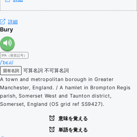
詳細
Bury
IPA（発音記号）
/ˈbɛɹi/
可算名詞
不可算名詞
固有名詞
A town and metropolitan borough in Greater
Manchester, England. / A hamlet in Brompton Regis
parish, Somerset West and Taunton district,
Somerset, England (OS grid ref SS9427).
意味を覚える
単語を覚える