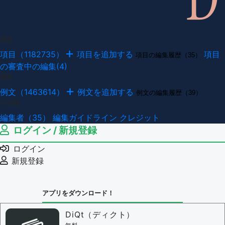
項目
項目（1182735）
項目を追加する
項目
項目の編集履歴（35）
の審査中の編集(4)
例文
例文（1463614）
例文を追加する
例文の編集履歴（39）
その他
編集者（35）
編集ガイドライン
クレジット
ログイン / 新規登録
ログイン
新規登録
アプリをダウンロード！
DiQt（ディクト）