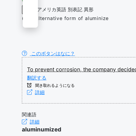
アメリカ英語
別表記
異形
動詞
(US) Alternative form of aluminize
このボタンはなに？
To
prevent
corrosion,
the
company
decid
翻訳する
聞き取れるようになる
詳細
関連語
詳細
aluminumized