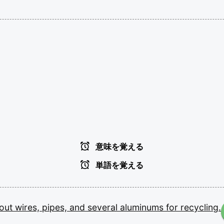
意味を覚える
単語を覚える
out
wires,
pipes,
and
several
aluminums
for
recycling.