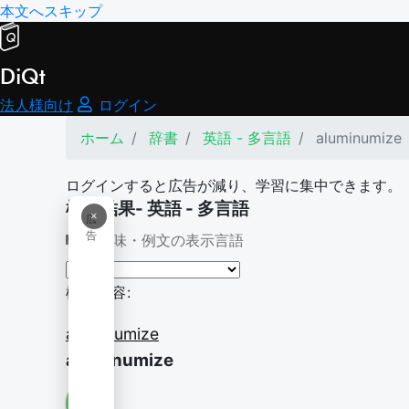
本文へスキップ
DiQt
法人様向け
ログイン
ホーム
辞書
英語 - 多言語
aluminumize
ログインすると広告が減り、学習に集中できます。
検索結果- 英語 - 多言語
×
広
告
意味・例文の表示言語
検索内容:
aluminumize
aluminumize