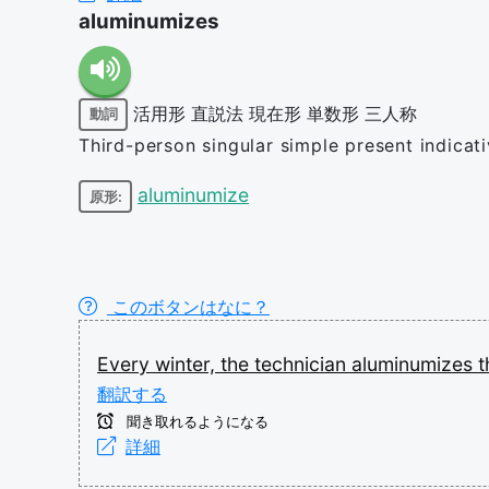
aluminumizes
活用形
直説法
現在形
単数形
三人称
動詞
Third-person singular simple present indicat
aluminumize
原形:
このボタンはなに？
Every
winter,
the
technician
aluminumizes
翻訳する
聞き取れるようになる
詳細