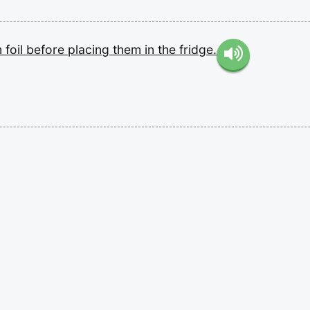
m
foil
before
placing
them
in
the
fridge.