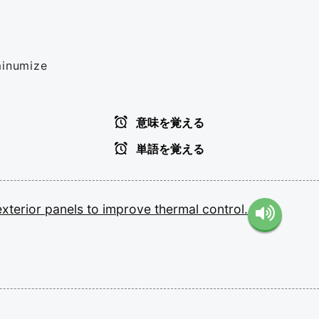
minumize
意味を覚える
単語を覚える
exterior
panels
to
improve
thermal
control.