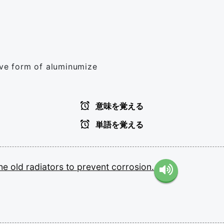
ive form of aluminumize
意味を覚える
単語を覚える
the
old
radiators
to
prevent
corrosion.