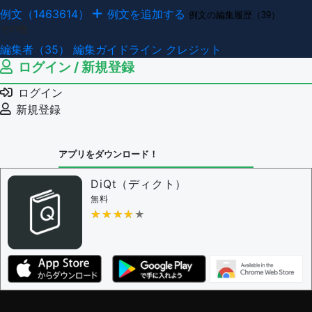
例文（1463614）
例文を追加する
例文の編集履歴（39）
その他
編集者（35）
編集ガイドライン
クレジット
ログイン / 新規登録
ログイン
新規登録
アプリをダウンロード！
DiQt（ディクト）
無料
★★★★★
★★★★★