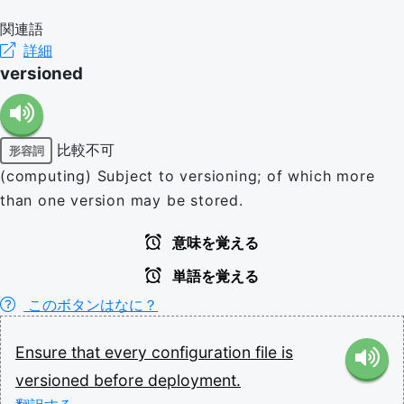
関連語
詳細
versioned
比較不可
形容詞
(computing) Subject to versioning; of which more
than one version may be stored.
意味を覚える
単語を覚える
このボタンはなに？
Ensure
that
every
configuration
file
is
versioned
before
deployment.