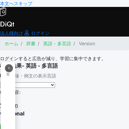
本文へスキップ
DiQt
法人様向け
ログイン
ホーム
辞書
英語 - 多言語
Version
ログインすると広告が減り、学習に集中できます。
検索結果- 英語 - 多言語
×
広
告
意味・例文の表示言語
検索内容:
Version
versional