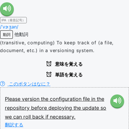
IPA（発音記号）
/ˈvɝʒən/
他動詞
動詞
(transitive, computing) To keep track of (a file,
document, etc.) in a versioning system.
意味を覚える
単語を覚える
このボタンはなに？
Please
version
the
configuration
file
in
the
repository
before
deploying
the
update
so
we
can
roll
back
if
necessary.
翻訳する