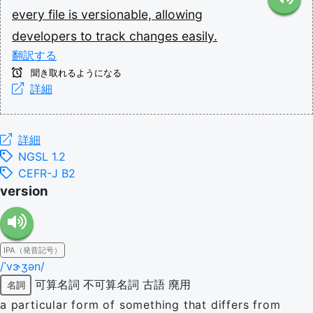
every
file
is
versionable,
allowing
developers
to
track
changes
easily.
翻訳する
聞き取れるようになる
詳細
詳細
NGSL 1.2
CEFR-J B2
version
IPA（発音記号）
/ˈvɝʒən/
可算名詞
不可算名詞
古語
廃用
名詞
a particular form of something that differs from