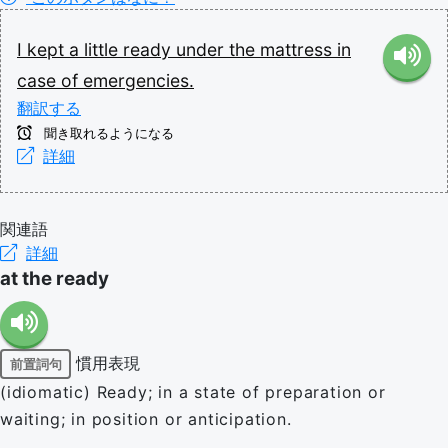
I
kept
a
little
ready
under
the
mattress
in
case
of
emergencies.
翻訳する
聞き取れるようになる
詳細
関連語
詳細
at the ready
慣用表現
前置詞句
(idiomatic) Ready; in a state of preparation or
waiting; in position or anticipation.