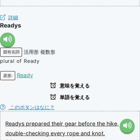
詳細
Readys
活用形
複数形
固有名詞
plural of Ready
Ready
原形:
意味を覚える
単語を覚える
このボタンはなに？
Readys
prepared
their
gear
before
the
hike,
double-checking
every
rope
and
knot.