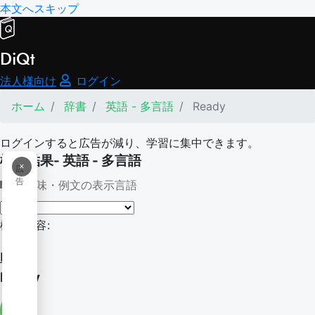
本文へスキップ
DiQt
法人様向け
ログイン
ホーム
辞書
英語 - 多言語
Ready
ログインすると広告が減り、学習に集中できます。
検索結果- 英語 - 多言語
×
広
告
意味・例文の表示言語
検索内容:
Ready
Ready