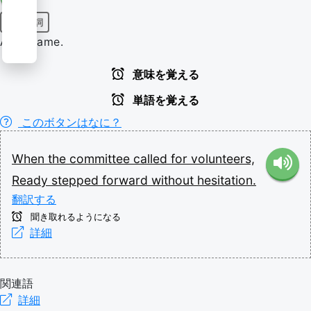
固有名詞
A surname.
意味を覚える
単語を覚える
このボタンはなに？
When
the
committee
called
for
volunteers,
Ready
stepped
forward
without
hesitation.
翻訳する
聞き取れるようになる
詳細
関連語
詳細