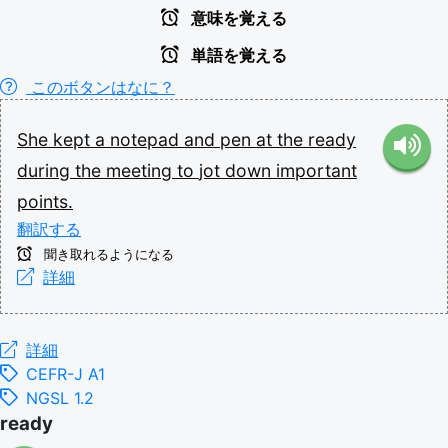
意味を覚える
単語を覚える
このボタンはなに？
She
kept
a
notepad
and
pen
at
the
ready
during
the
meeting
to
jot
down
important
points.
翻訳する
聞き取れるようになる
詳細
詳細
CEFR-J A1
NGSL 1.2
ready