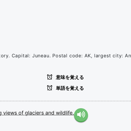
itory. Capital: Juneau. Postal code: AK, largest city: 
意味を覚える
単語を覚える
ng
views
of
glaciers
and
wildlife.