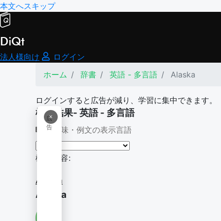
本文へスキップ
DiQt
法人様向け
ログイン
ホーム
辞書
英語 - 多言語
Alaska
ログインすると広告が減り、学習に集中できます。
検索結果- 英語 - 多言語
×
広
告
意味・例文の表示言語
検索内容:
Alaska
Alaska