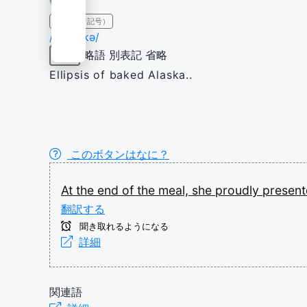
IPA（発音記号）
/əˈlæs.kə/
略語
別表記
省略
名詞
Ellipsis of baked Alaska..
このボタンはなに？
At
the
end
of
the
meal,
she
proudly
presen
翻訳する
聞き取れるようになる
詳細
関連語