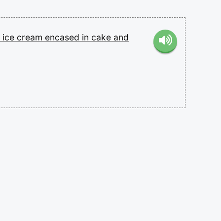
e
ice
cream
encased
in
cake
and