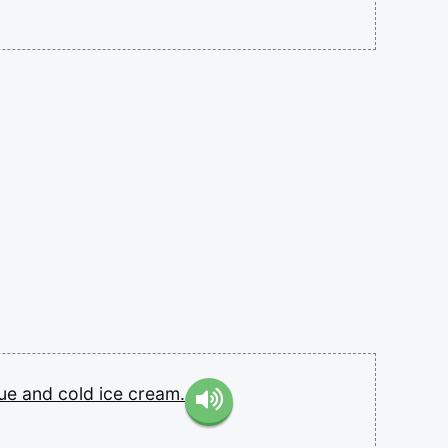
gue
and
cold
ice
cream.