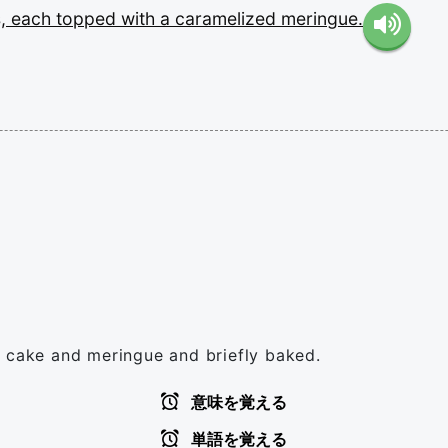
s,
each
topped
with
a
caramelized
meringue.
n cake and meringue and briefly baked.
意味を覚える
単語を覚える