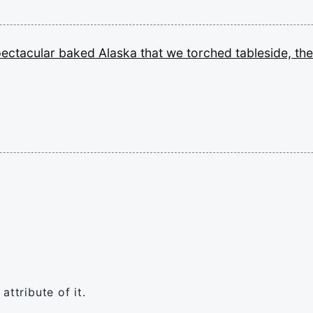
pectacular
baked
Alaska
that
we
torched
tableside,
th
attribute of it.