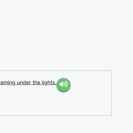
eaming
under
the
lights.