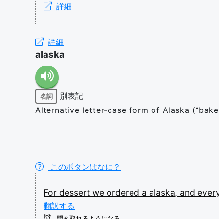
詳細
詳細
alaska
別表記
名詞
Alternative letter-case form of Alaska (“bak
このボタンはなに？
For
dessert
we
ordered
a
alaska,
and
ever
翻訳する
聞き取れるようになる