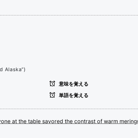
ed Alaska”)
意味を覚える
単語を覚える
yone
at
the
table
savored
the
contrast
of
warm
merin