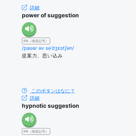
詳細
power of suggestion
IPA（発音記号）
/paʊər əv səˈdʒɛstʃən/
提案力、思い込み
このボタンはなに？
詳細
hypnotic suggestion
IPA（発音記号）