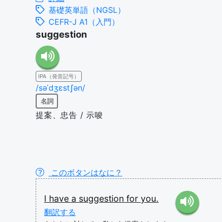
基礎英単語（NGSL）
CEFR-J A1（入門）
suggestion
IPA（発音記号）
/səˈdʒɛstʃən/
名詞
提案、忠告 / 示唆
このボタンはなに？
I
have
a
suggestion
for
you.
翻訳する