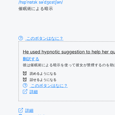
/hɪpˈnɒtɪk səˈdʒɛstʃən/
催眠術による暗示
このボタンはなに？
He
used
hypnotic
suggestion
to
help
her
qu
翻訳する
彼は催眠術による暗示を使って彼女が禁煙するのを助
読めるようになる
話せるようになる
このボタンはなに？
詳細
詳細