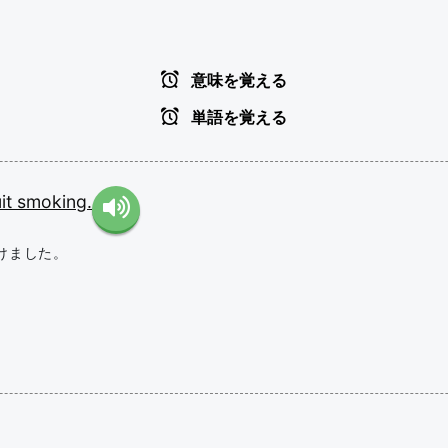
意味を覚える
単語を覚える
it
smoking.
けました。