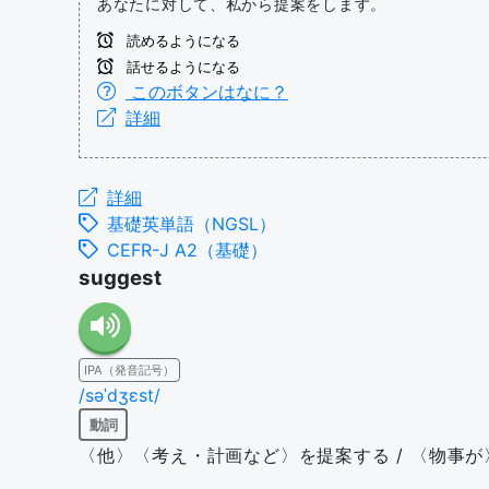
あなたに対して、私から提案をします。
読めるようになる
話せるようになる
このボタンはなに？
詳細
詳細
基礎英単語（NGSL）
CEFR-J A2（基礎）
suggest
IPA（発音記号）
/səˈdʒɛst/
動詞
〈他〉〈考え・計画など〉を提案する / 〈物事が