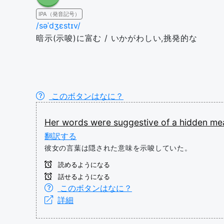
IPA（発音記号）
/səˈdʒɛstɪv/
暗示(示唆)に富む / いかがわしい,挑発的な
このボタンはなに？
Her
words
were
suggestive
of
a
hidden
me
翻訳する
彼女の言葉は隠された意味を示唆していた。
読めるようになる
話せるようになる
このボタンはなに？
詳細