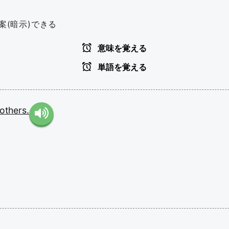
案(暗示)できる
意味を覚える
単語を覚える
others.
。