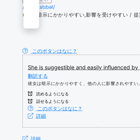
/səˈdʒɛstɪbəl/
(人が)暗示にかかりやすい,影響を受けやすい / 提
このボタンはなに？
She
is
suggestible
and
easily
influenced
by
翻訳する
彼女は暗示にかかりやすく、他の人に影響されやすい
読めるようになる
話せるようになる
このボタンはなに？
詳細
詳細