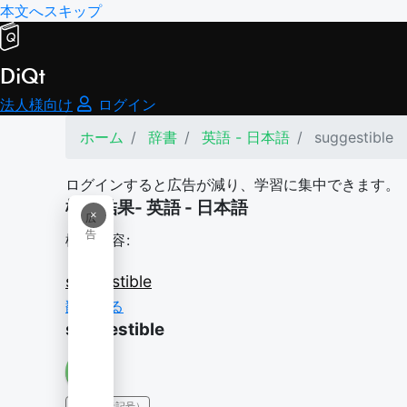
本文へスキップ
DiQt
法人様向け
ログイン
ホーム
辞書
英語 - 日本語
suggestible
ログインすると広告が減り、学習に集中できます。
検索結果- 英語 - 日本語
×
広
告
検索内容:
suggestible
翻訳する
suggestible
IPA（発音記号）