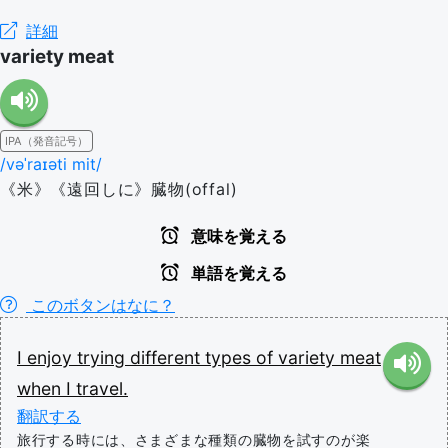
詳細
variety meat
IPA（発音記号）
/vəˈraɪəti mit/
《米》《遠回しに》臓物(offal)
意味を覚える
単語を覚える
このボタンはなに？
I
enjoy
trying
different
types
of
variety
meat
when
I
travel.
翻訳する
旅行する時には、さまざまな種類の臓物を試すのが楽