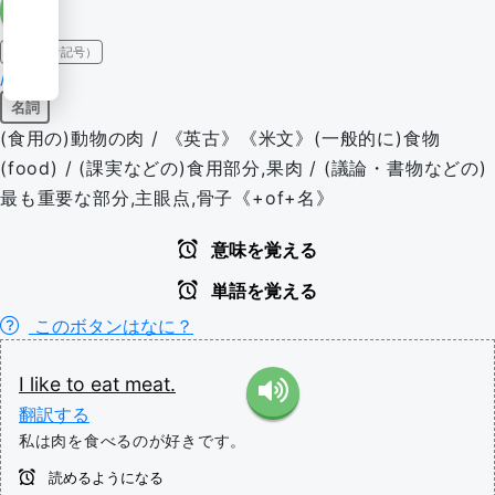
IPA（発音記号）
/miːt/
名詞
(食用の)動物の肉 / 《英古》《米文》(一般的に)食物
(food) / (課実などの)食用部分,果肉 / (議論・書物などの)
最も重要な部分,主眼点,骨子《+of+名》
意味を覚える
単語を覚える
このボタンはなに？
I
like
to
eat
meat.
翻訳する
私は肉を食べるのが好きです。
読めるようになる