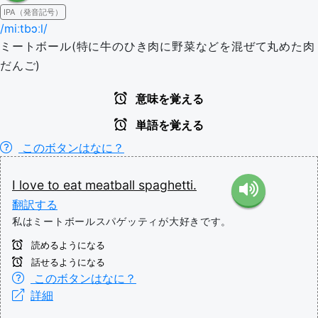
IPA（発音記号）
/miːtbɔːl/
ミートボール(特に牛のひき肉に野菜などを混ぜて丸めた肉
だんご)
意味を覚える
単語を覚える
このボタンはなに？
I
love
to
eat
meatball
spaghetti.
翻訳する
私はミートボールスパゲッティが大好きです。
読めるようになる
話せるようになる
このボタンはなに？
詳細