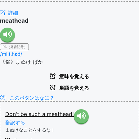
詳細
meathead
IPA（発音記号）
/miːt.hɛd/
《俗》まぬけ,ばか
意味を覚える
単語を覚える
このボタンはなに？
Don't
be
such
a
meathead!
翻訳する
まぬけなことをするな！