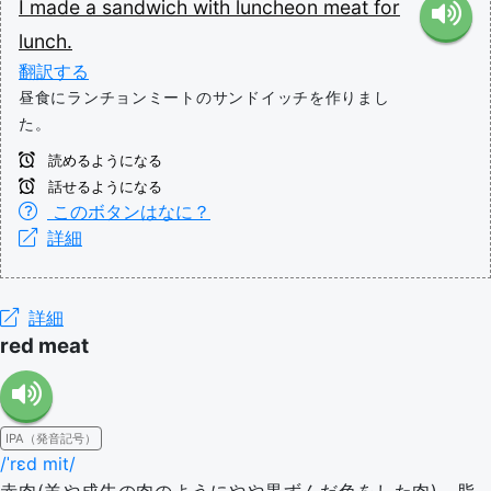
I
made
a
sandwich
with
luncheon
meat
for
lunch.
翻訳する
昼食にランチョンミートのサンドイッチを作りまし
た。
読めるようになる
話せるようになる
このボタンはなに？
詳細
詳細
red meat
IPA（発音記号）
/ˈrɛd mit/