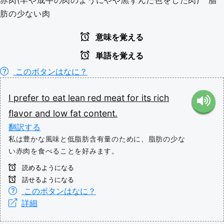
赤肉(羊や成牛の肉のようにやや黒ずんだ色をした肉) 脂
肪の少ない肉
意味を覚える
単語を覚える
このボタンはなに？
I
prefer
to
eat
lean
red
meat
for
its
rich
flavor
and
low
fat
content.
翻訳する
私は豊かな風味と低脂肪含有量のために、脂肪の少な
い赤肉を食べることを好みます。
読めるようになる
話せるようになる
このボタンはなに？
詳細