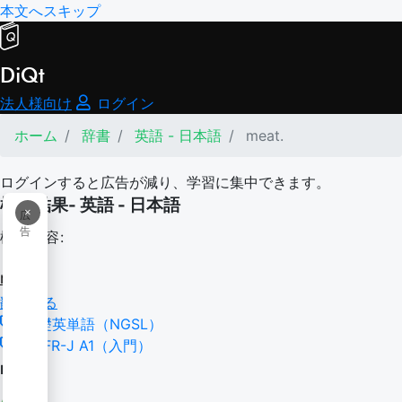
本文へスキップ
DiQt
法人様向け
ログイン
ホーム
辞書
英語 - 日本語
meat.
ログインすると広告が減り、学習に集中できます。
検索結果- 英語 - 日本語
×
広
告
検索内容:
meat.
翻訳する
基礎英単語（NGSL）
CEFR-J A1（入門）
meat