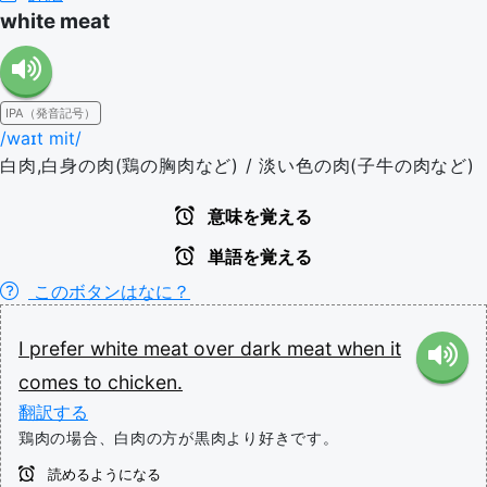
white meat
IPA（発音記号）
/waɪt mit/
白肉,白身の肉(鶏の胸肉など) / 淡い色の肉(子牛の肉など)
意味を覚える
単語を覚える
このボタンはなに？
I
prefer
white
meat
over
dark
meat
when
it
comes
to
chicken.
翻訳する
鶏肉の場合、白肉の方が黒肉より好きです。
読めるようになる