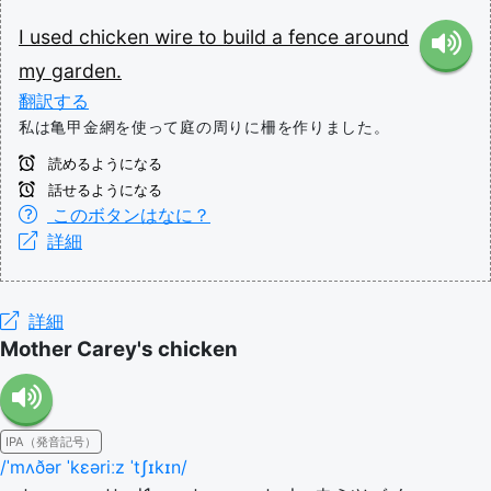
I
used
chicken
wire
to
build
a
fence
around
my
garden.
翻訳する
私は亀甲金網を使って庭の周りに柵を作りました。
読めるようになる
話せるようになる
このボタンはなに？
詳細
詳細
Mother Carey's chicken
IPA（発音記号）
/ˈmʌðər ˈkɛəriːz ˈtʃɪkɪn/