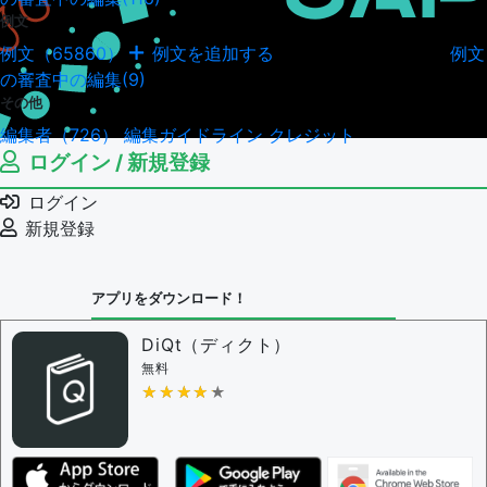
例文
例文（65860）
例文を追加する
例文
例文の編集履歴（18043）
の審査中の編集(9)
その他
編集者（726）
編集ガイドライン
クレジット
ログイン / 新規登録
ログイン
新規登録
アプリをダウンロード！
DiQt（ディクト）
無料
★★★★★
★★★★★