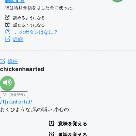
翻訳する
彼は給料全額をはした金に使った。
読めるようになる
話せるようになる
このボタンはなに？
詳細
詳細
chickenhearted
IPA（発音記号）
/ˈtʃɪkɪnhɑrtɪd/
おくびような,気の弱い,小心の
意味を覚える
単語を覚える