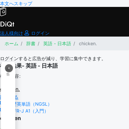
本文へスキップ
DiQt
法人様向け
ログイン
ホーム
辞書
英語 - 日本語
chicken.
ログインすると広告が減り、学習に集中できます。
検索結果- 英語 - 日本語
×
広
告
検索内容:
chicken.
翻訳する
基礎英単語（NGSL）
CEFR-J A1（入門）
chicken