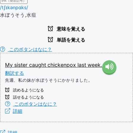
IPA（発音記号）
/tʃɪkənpɑks/
水ぼうそう,水痘
意味を覚える
単語を覚える
このボタンはなに？
My
sister
caught
chickenpox
last
week.
翻訳する
先週、私の妹が水ぼうそうにかかりました。
読めるようになる
話せるようになる
このボタンはなに？
詳細
詳細