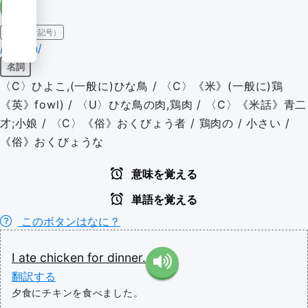
IPA（発音記号）
/ˈtʃɪkən/
名詞
〈C〉ひよこ,(一般に)ひな鳥 / 〈C〉《米》(一般に)鶏
《英》fowl) / 〈U〉ひな鳥の肉,鶏肉 / 〈C〉《米話》青二
才;小娘 / 〈C〉《俗》おくびょう者 / 鶏肉の / 小さい /
《俗》おくびょうな
意味を覚える
単語を覚える
このボタンはなに？
I
ate
chicken
for
dinner.
翻訳する
夕食にチキンを食べました。