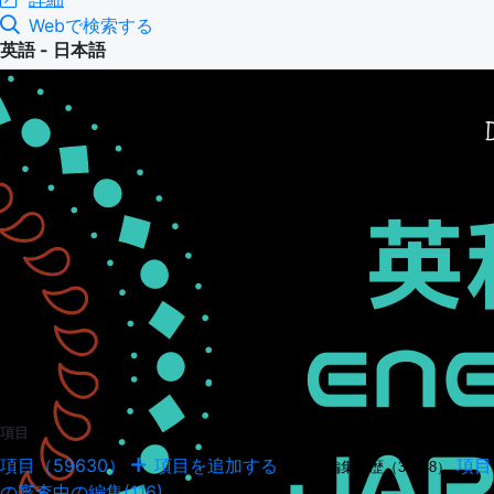
Webで検索する
英語 - 日本語
項目
項目（59630）
項目を追加する
項目
項目の編集履歴（34948）
の審査中の編集(116)