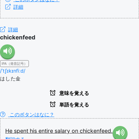
詳細
詳細
chickenfeed
IPA（発音記号）
/ˈtʃɪkɪnfiːd/
はした金
意味を覚える
単語を覚える
このボタンはなに？
He
spent
his
entire
salary
on
chickenfeed.