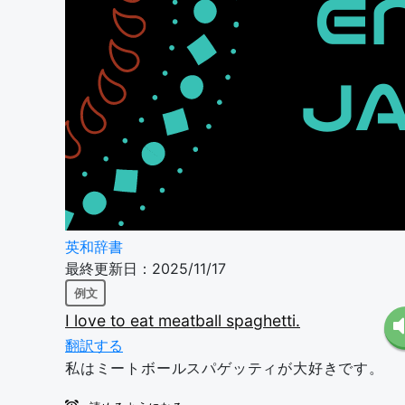
英和辞書
最終更新日：2025/11/17
例文
I
love
to
eat
meatball
spaghetti.
翻訳する
私はミートボールスパゲッティが大好きです。