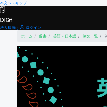
本文へスキップ
DiQt
法人様向け
ログイン
ホーム
辞書
英語 - 日本語
例文一覧