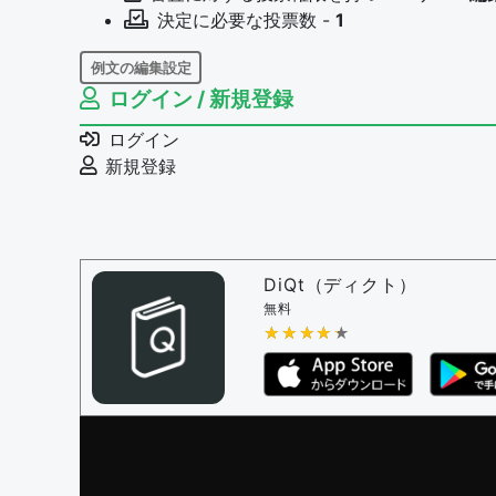
決定に必要な投票数 -
1
例文の編集設定
ログイン / 新規登録
例文の編集権限を持つユーザー -
すべての
例文の編集を審査する
ログイン
例文の削除を審査する
新規登録
審査に対する投票権限を持つユーザー -
編
決定に必要な投票数 -
1
問題の編集設定
問題の編集権限を持つユーザー -
すべての
DiQt（ディクト）
審査に対する投票権限を持つユーザー -
す
無料
決定に必要な投票数 -
★★★★★
★★★★★
1
編集ガイドライン