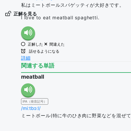
私はミートボールスパゲッティが大好きです。
正解を見る
I love to eat meatball spaghetti.
正解した
間違えた
話せるようになる
詳細
関連する単語
meatball
IPA（発音記号）
/miːtbɔːl/
ミートボール(特に牛のひき肉に野菜などを混ぜて