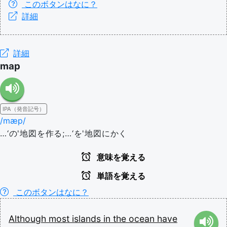
このボタンはなに？
詳細
詳細
map
IPA（発音記号）
/mæp/
…‘の'地図を作る;…‘を'地図にかく
意味を覚える
単語を覚える
このボタンはなに？
Although
most
islands
in
the
ocean
have