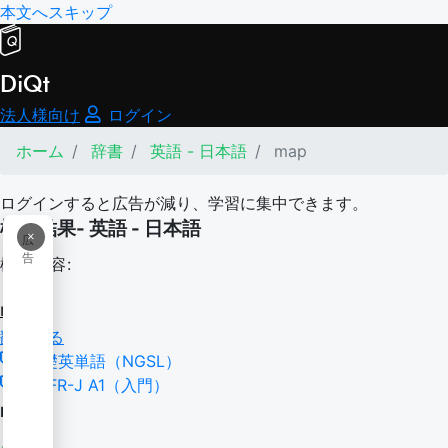
本文へスキップ
DiQt
法人様向け
ログイン
ホーム
辞書
英語 - 日本語
map
ログインすると広告が減り、学習に集中できます。
検索結果- 英語 - 日本語
×
広
告
検索内容:
map
翻訳する
基礎英単語（NGSL）
CEFR-J A1（入門）
map