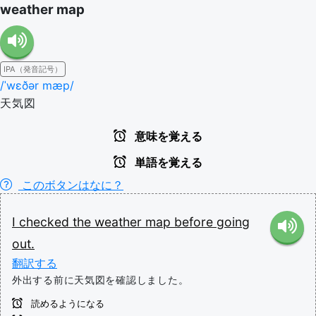
weather map
IPA（発音記号）
/ˈwɛðər mæp/
天気図
意味を覚える
単語を覚える
このボタンはなに？
I
checked
the
weather
map
before
going
out.
翻訳する
外出する前に天気図を確認しました。
読めるようになる