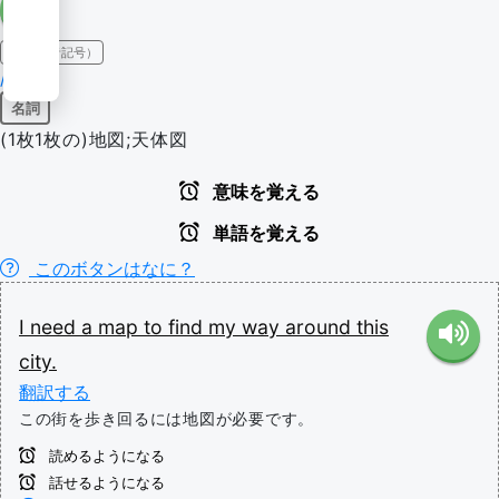
IPA（発音記号）
/mæp/
名詞
(1枚1枚の)地図;天体図
意味を覚える
単語を覚える
このボタンはなに？
I
need
a
map
to
find
my
way
around
this
city.
翻訳する
この街を歩き回るには地図が必要です。
読めるようになる
話せるようになる