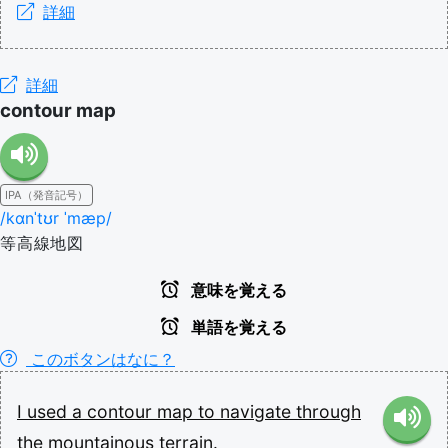
詳細
詳細
contour map
IPA（発音記号）
/kɑnˈtʊr ˈmæp/
等高線地図
意味を覚える
単語を覚える
このボタンはなに？
I
used
a
contour
map
to
navigate
through
the
mountainous
terrain.