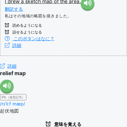
I
drew
a
sketch
map
of
the
area.
翻訳する
私はその地域の略図を描きました。
読めるようになる
話せるようになる
このボタンはなに？
詳細
詳細
relief map
IPA（発音記号）
/rɪˈliːf mæp/
起伏地図
意味を覚える