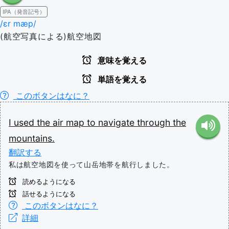
IPA（発音記号）
/ɛr mæp/
(航空写真による)航空地図
意味を覚える
単語を覚える
このボタンはなに？
I
used
the
air
map
to
navigate
through
the
mountains.
翻訳する
私は航空地図を使って山岳地帯を航行しました。
読めるようになる
話せるようになる
このボタンはなに？
詳細