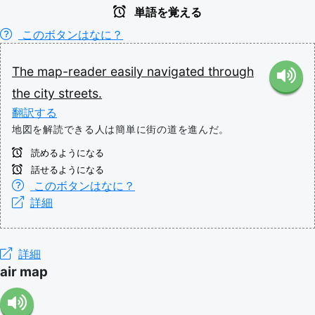
単語を覚える
このボタンはなに？
The
map-reader
easily
navigated
through
the
city
streets.
翻訳する
地図を解読できる人は簡単に街の道を進んだ。
読めるようになる
話せるようになる
このボタンはなに？
詳細
詳細
air map