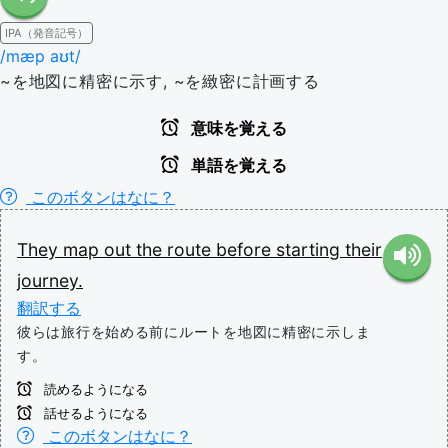
IPA（発音記号）
/mæp aʊt/
~を地図に精密に示す, ~を緻密に計画する
意味を覚える
単語を覚える
このボタンはなに？
They
map
out
the
route
before
starting
their
journey.
翻訳する
彼らは旅行を始める前にルートを地図に精密に示しま
す。
読めるようになる
話せるようになる
このボタンはなに？