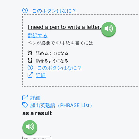
このボタンはなに？
I
need
a
pen
to
write
a
letter.
翻訳する
ペンが必要です/手紙を書くには
読めるようになる
話せるようになる
このボタンはなに？
詳細
詳細
頻出英熟語（PHRASE List）
as a result