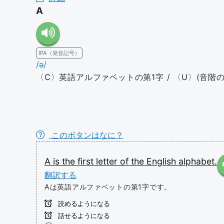
A
IPA（発音記号）
/ə/
〈C〉英語アルファベットの第1字 / 〈U〉(音階の
このボタンはなに？
A
is
the
first
letter
of
the
English
alphabet.
翻訳する
Aは英語アルファベットの第1字です。
読めるようになる
話せるようになる