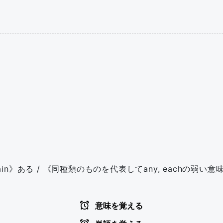
tain》ある / 《同種類のものを代表してany, eachの弱
意味を覚える