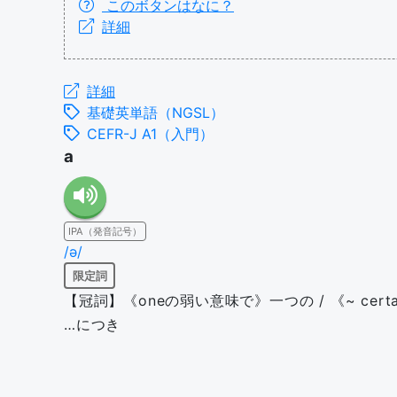
このボタンはなに？
詳細
詳細
基礎英単語（NGSL）
CEFR-J A1（入門）
a
IPA（発音記号）
/ə/
限定詞
【冠詞】《oneの弱い意味で》一つの / 《~ cer
…につき