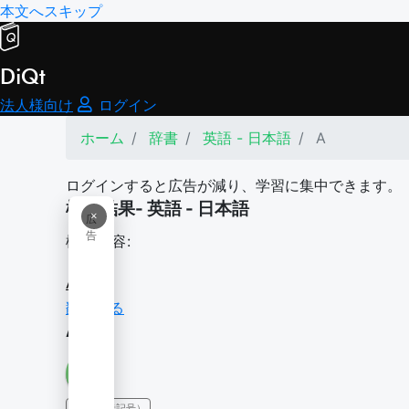
本文へスキップ
DiQt
法人様向け
ログイン
ホーム
辞書
英語 - 日本語
A
ログインすると広告が減り、学習に集中できます。
検索結果- 英語 - 日本語
×
広
告
検索内容:
A
翻訳する
A
IPA（発音記号）