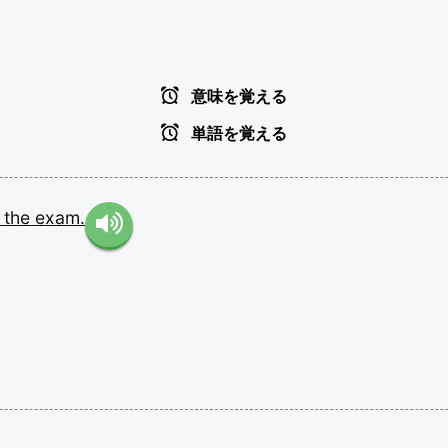
意味を覚える
単語を覚える
d
the
exam.