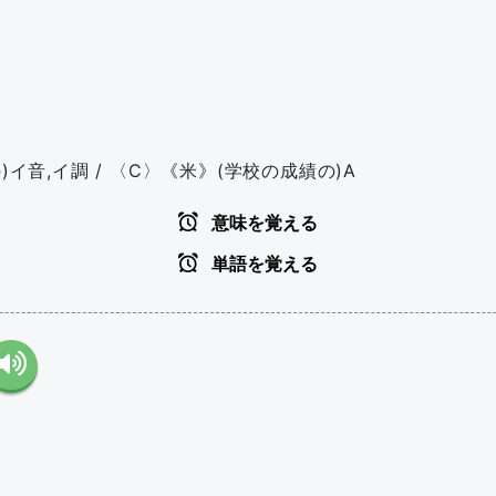
)イ音,イ調 / 〈C〉《米》(学校の成績の)A
意味を覚える
単語を覚える