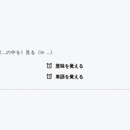
...の中を》見る《in ...》
意味を覚える
単語を覚える