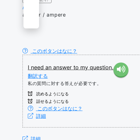
/ə/
answer / ampere
このボタンはなに？
I
need
an
answer
to
my
question.
翻訳する
私の質問に対する答えが必要です。
読めるようになる
話せるようになる
このボタンはなに？
詳細
詳細