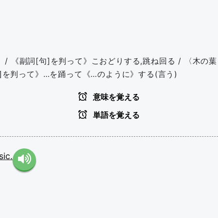
.》 / 《副詞[句]を判って》こおどりする,跳ね回る / 〈木
句]を判って》…を踊って《…のように》する(言う)
意味を覚える
単語を覚える
ic.