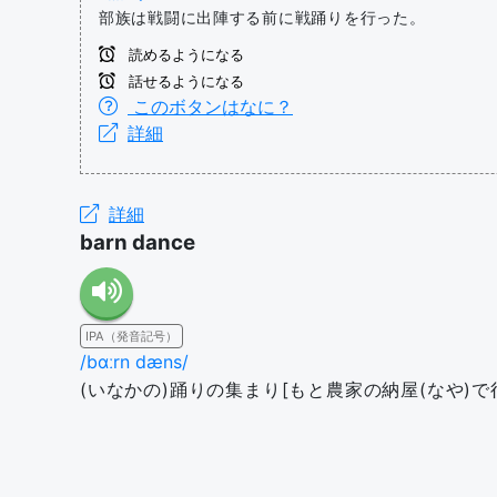
部族は戦闘に出陣する前に戦踊りを行った。
読めるようになる
話せるようになる
このボタンはなに？
詳細
詳細
barn dance
IPA（発音記号）
/bɑːrn dæns/
(いなかの)踊りの集まり[もと農家の納屋(なや)で