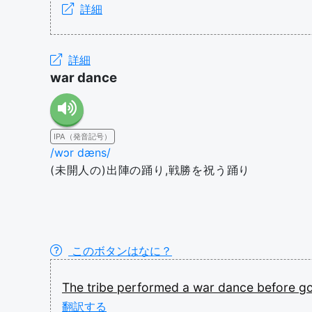
詳細
詳細
war dance
IPA（発音記号）
/wɔr dæns/
(未開人の)出陣の踊り,戦勝を祝う踊り
このボタンはなに？
The
tribe
performed
a
war
dance
before
g
翻訳する