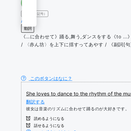
IPA（発音記号）
/dæns/
動詞
《…に合わせて》踊る,舞う,ダンスをする《to ..
/ 〈赤ん坊〉を上下に揺すってあやす / 《副詞[
このボタンはなに？
She
loves
to
dance
to
the
rhythm
of
the
mus
翻訳する
彼女は音楽のリズムに合わせて踊るのが大好きです。
読めるようになる
話せるようになる