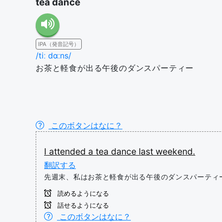
tea dance
IPA（発音記号）
/tiː dɑːns/
お茶と軽食が出る午後のダンスパーティー
このボタンはなに？
I
attended
a
tea
dance
last
weekend.
翻訳する
先週末、私はお茶と軽食が出る午後のダンスパーティ
読めるようになる
話せるようになる
このボタンはなに？