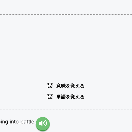
意味を覚える
単語を覚える
oing
into
battle.