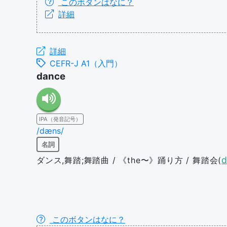
このボタンはなに？
詳細
詳細
CEFR-J A1（入門）
dance
IPA（発音記号）
/dæns/
名詞
d
ダンス,舞踏;舞踏曲 / 《the〜》踊り方 / 舞踏会(
このボタンはなに？