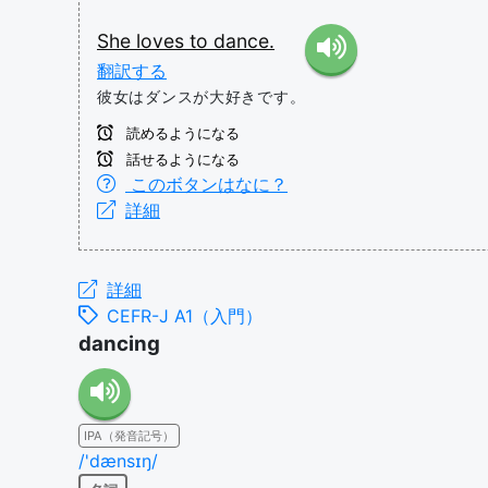
She
loves
to
dance.
翻訳する
彼女はダンスが大好きです。
読めるようになる
話せるようになる
このボタンはなに？
詳細
詳細
CEFR-J A1（入門）
dancing
IPA（発音記号）
/'dænsɪŋ/