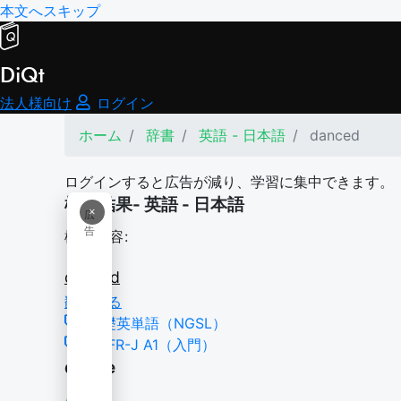
本文へスキップ
DiQt
法人様向け
ログイン
ホーム
辞書
英語 - 日本語
danced
ログインすると広告が減り、学習に集中できます。
検索結果- 英語 - 日本語
×
広
告
検索内容:
danced
翻訳する
基礎英単語（NGSL）
CEFR-J A1（入門）
dance