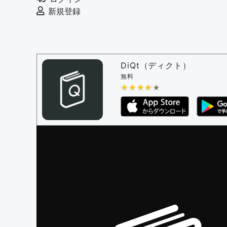
例文の削除を審査する
新規登録
審査に対する投票権限を持つユーザー -
編
決定に必要な投票数 -
1
問題の編集設定
問題の編集権限を持つユーザー -
すべての
DiQt（ディクト）
審査に対する投票権限を持つユーザー -
す
無料
決定に必要な投票数 -
★★★★★
★★★★★
1
編集ガイドライン