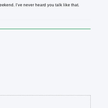
weekend.
I've never heard you talk like that.