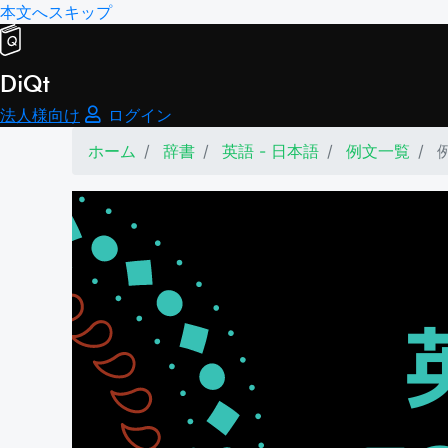
本文へスキップ
DiQt
法人様向け
ログイン
ホーム
辞書
英語 - 日本語
例文一覧