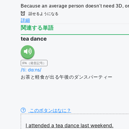
Because an average person doesn't need 3D, or
話せるようになる
詳細
関連する単語
tea dance
IPA（発音記号）
/tiː dɑːns/
お茶と軽食が出る午後のダンスパーティー
このボタンはなに？
I
attended
a
tea
dance
last
weekend.