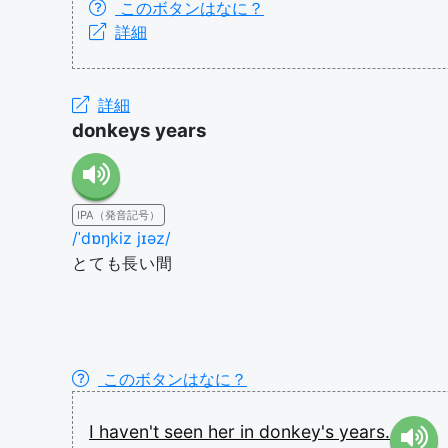
このボタンはなに？
詳細
詳細
donkeys years
IPA（発音記号）
/ˈdɒŋkiz jɪəz/
とても長い間
このボタンはなに？
I
haven't
seen
her
in
donkey's
years.