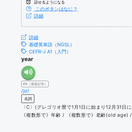
話せるようになる
このボタンはなに？
詳細
詳細
基礎英単語（NGSL）
CEFR-J A1（入門）
year
IPA（発音記号）
/jɪr/
名詞
〈C〉(グレゴリオ暦で1月1日に始まり12月31日に終わる)
《複数形で》年齢 / 《複数形で》老齢(old age)