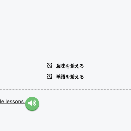
意味を覚える
単語を覚える
ble
lessons.
。