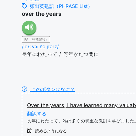
頻出英熟語（PHRASE List）
over the years
IPA（発音記号）
/ˈoʊ.vɚ ðə jɪərz/
長年にわたって / 何年かたつ間に
このボタンはなに？
Over
the
years,
I
have
learned
many
valua
翻訳する
長年にわたって、私は多くの貴重な教訓を学びました
読めるようになる