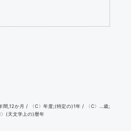
間,12か月 / 〈C〉年度;(特定の)1年 / 〈C〉…歳;
〈C〉(天文学上の)暦年