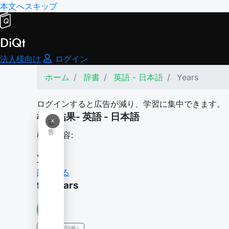
本文へスキップ
DiQt
法人様向け
ログイン
ホーム
辞書
英語 - 日本語
Years
ログインすると広告が減り、学習に集中できます。
検索結果- 英語 - 日本語
×
広
告
検索内容:
Years
翻訳する
for years
IPA（発音記号）