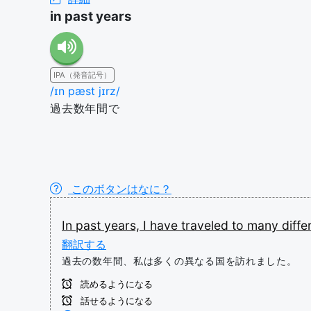
in past years
IPA（発音記号）
/ɪn pæst jɪrz/
過去数年間で
このボタンはなに？
In
past
years,
I
have
traveled
to
many
diffe
翻訳する
過去の数年間、私は多くの異なる国を訪れました。
読めるようになる
話せるようになる