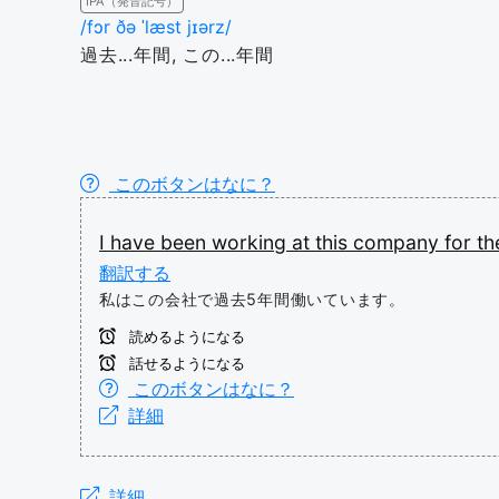
IPA（発音記号）
/fɔr ðə ˈlæst jɪərz/
過去...年間, この...年間
このボタンはなに？
I
have
been
working
at
this
company
for
t
翻訳する
私はこの会社で過去5年間働いています。
読めるようになる
話せるようになる
このボタンはなに？
詳細
詳細