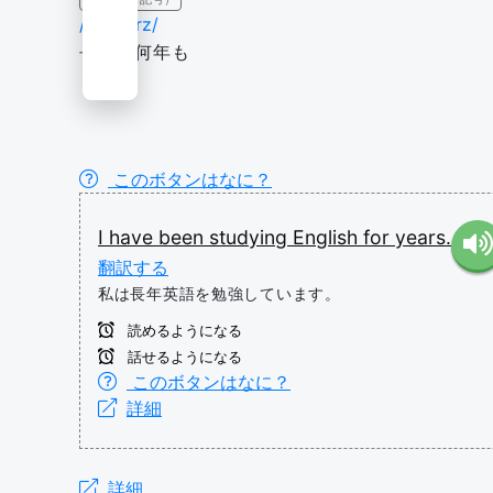
/fɔr jɪərz/
長年、何年も
このボタンはなに？
I
have
been
studying
English
for
years.
翻訳する
私は長年英語を勉強しています。
読めるようになる
話せるようになる
このボタンはなに？
詳細
詳細