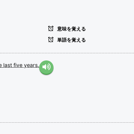
意味を覚える
単語を覚える
he
last
five
years.