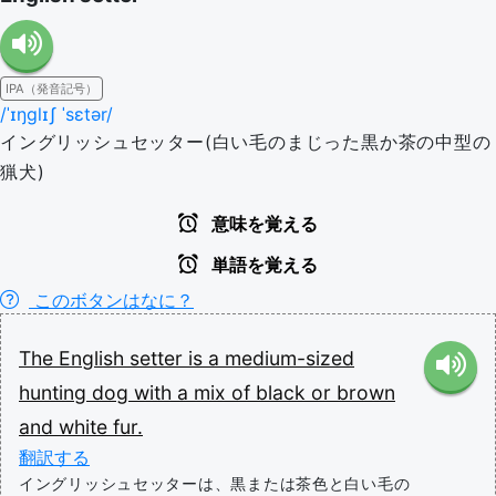
IPA（発音記号）
/ˈɪŋɡlɪʃ ˈsɛtər/
イングリッシュセッター(白い毛のまじった黒か茶の中型の
猟犬)
意味を覚える
単語を覚える
このボタンはなに？
The
English
setter
is
a
medium-sized
hunting
dog
with
a
mix
of
black
or
brown
and
white
fur.
翻訳する
イングリッシュセッターは、黒または茶色と白い毛の