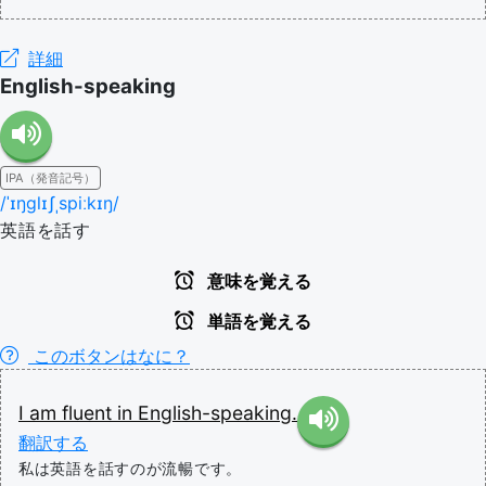
詳細
English-speaking
IPA（発音記号）
/ˈɪŋɡlɪʃˌspiːkɪŋ/
英語を話す
意味を覚える
単語を覚える
このボタンはなに？
I
am
fluent
in
English-speaking.
翻訳する
私は英語を話すのが流暢です。