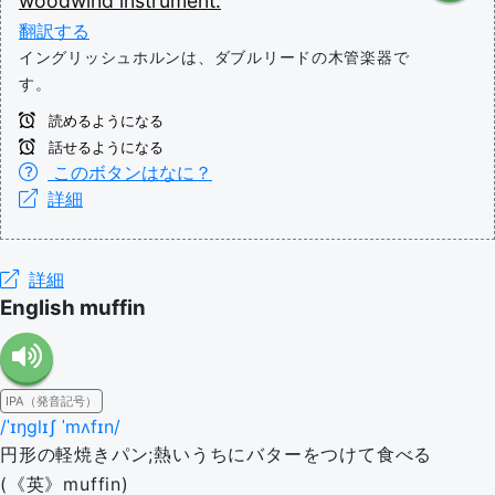
woodwind
instrument.
翻訳する
イングリッシュホルンは、ダブルリードの木管楽器で
す。
読めるようになる
話せるようになる
このボタンはなに？
詳細
詳細
English muffin
IPA（発音記号）
/ˈɪŋɡlɪʃ ˈmʌfɪn/
円形の軽焼きパン;熱いうちにバターをつけて食べる
(《英》muffin)