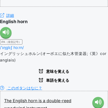
詳細
English horn
IPA（発音記号）
/ˈɪŋɡlɪʃ hɔːrn/
イングリッシュホルン(オーボエに似た木管楽器;《英》cor
anglais)
意味を覚える
単語を覚える
このボタンはなに？
The
English
horn
is
a
double-reed