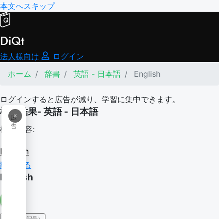
本文へスキップ
DiQt
法人様向け
ログイン
ホーム
辞書
英語 - 日本語
English
ログインすると広告が減り、学習に集中できます。
検索結果- 英語 - 日本語
×
広
告
検索内容:
English
翻訳する
English
IPA（発音記号）