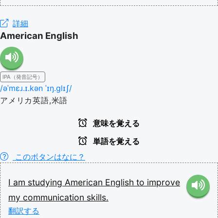
詳細
American English
IPA（発音記号）
/əˈmɛɹ.ɪ.kən ˈɪŋ.ɡlɪʃ/
アメリカ英語,米語
意味を覚える
単語を覚える
このボタンはなに？
I
am
studying
American
English
to
improve
my
communication
skills.
翻訳する