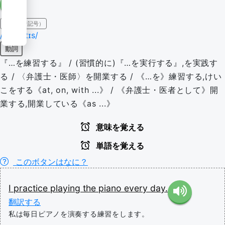
IPA（発音記号）
/'præktɪs/
動詞
『…を練習する』 / (習慣的に)『…を実行する』,を実践す
る / 〈弁護士・医師〉を開業する / 《…を》練習する,けい
こをする《at, on, with ...》 / 《弁護士・医者として》開
業する,開業している《as ...》
意味を覚える
単語を覚える
このボタンはなに？
I
practice
playing
the
piano
every
day.
翻訳する
私は毎日ピアノを演奏する練習をします。