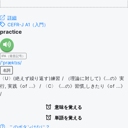
詳細
CEFR-J A1（入門）
practice
IPA（発音記号）
/'præktɪs/
名詞
〈U〉(絶えず繰り返す)練習 / （理論に対して)《…の》実
行, 実践《of ...》 / 〈C〉《…の》習慣,しきたり《of ...》
/
意味を覚える
単語を覚える
このボタンはなに？