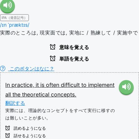
IPA（発音記号）
/ɪn ˈpræktɪs/
実際のところは, 現実面では, 実地に / 熟練して / 実施中で
意味を覚える
単語を覚える
このボタンはなに？
In
practice,
it
is
often
difficult
to
implement
all
the
theoretical
concepts.
翻訳する
実際には、理論的なコンセプトをすべて実行に移すの
は難しいことが多い。
読めるようになる
話せるようになる