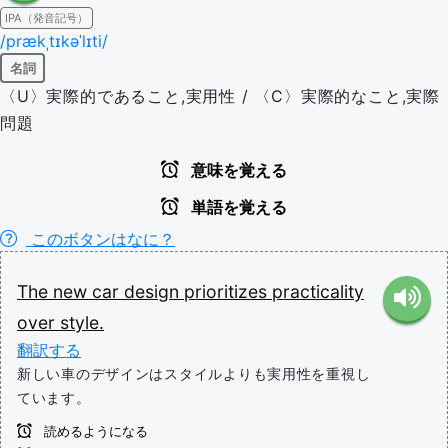
IPA（発音記号）
/prækˌtɪkəˈlɪti/
名詞
〈U〉実際的であること,実用性 / 〈C〉実際的なこと,実際
問題
意味を覚える
単語を覚える
このボタンはなに？
The
new
car
design
prioritizes
practicality
over
style.
翻訳する
新しい車のデザインはスタイルよりも実用性を重視し
ています。
読めるようになる