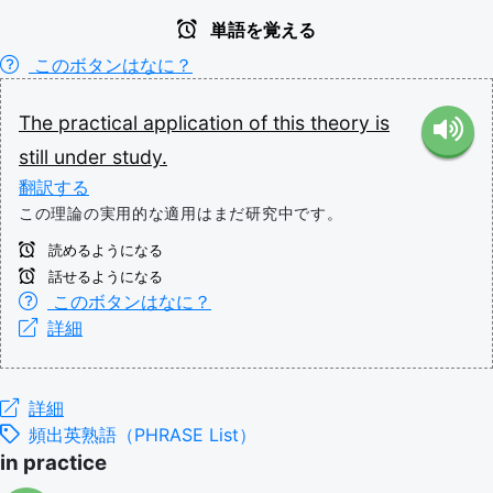
単語を覚える
このボタンはなに？
The
practical
application
of
this
theory
is
still
under
study.
翻訳する
この理論の実用的な適用はまだ研究中です。
読めるようになる
話せるようになる
このボタンはなに？
詳細
詳細
頻出英熟語（PHRASE List）
in practice