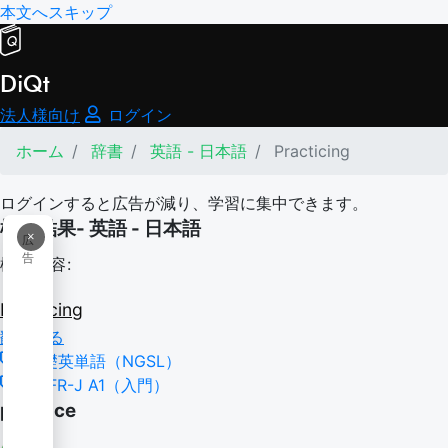
本文へスキップ
DiQt
法人様向け
ログイン
ホーム
辞書
英語 - 日本語
Practicing
ログインすると広告が減り、学習に集中できます。
検索結果- 英語 - 日本語
×
広
告
検索内容:
Practicing
翻訳する
基礎英単語（NGSL）
CEFR-J A1（入門）
practice