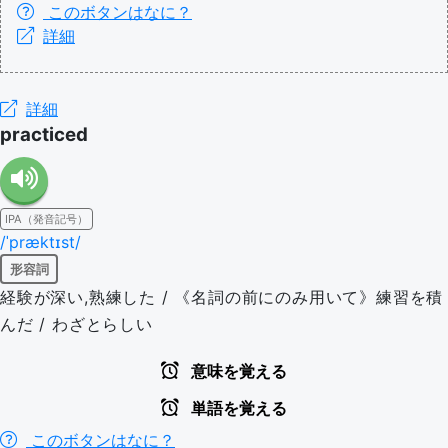
このボタンはなに？
詳細
詳細
practiced
IPA（発音記号）
/ˈpræktɪst/
形容詞
経験が深い,熟練した / 《名詞の前にのみ用いて》練習を積
んだ / わざとらしい
意味を覚える
単語を覚える
このボタンはなに？