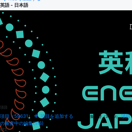
英語 - 日本語
項目
項目（59631）
項目を追加する
項目
項目の編集履歴（34949）
の審査中の編集(116)
例文