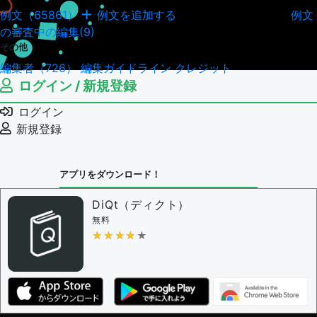
例文（65861）
例文を追加する
例文
例文の編集履歴（18044）
の審査中の編集(9)
その他
編集者（726）
編集ガイドライン
クレジット
ログイン / 新規登録
ログイン
新規登録
アプリをダウンロード！
DiQt（ディクト）
無料
★★★★★
★★★★★